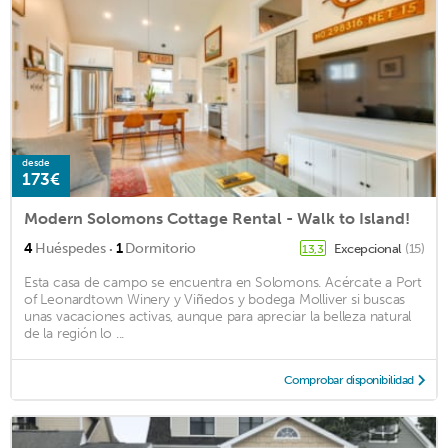
desde
173€
Modern Solomons Cottage Rental - Walk to Island!
·
4
Huéspedes
1
Dormitorio
Excepcional
(15)
13,3
Esta casa de campo se encuentra en Solomons. Acércate a Port
of Leonardtown Winery y Viñedos y bodega Molliver si buscas
unas vacaciones activas, aunque para apreciar la belleza natural
de la región lo ...
Comprobar disponibilidad