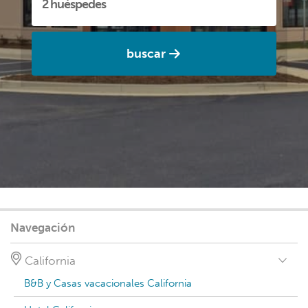
buscar
Navegación
California
B&B y Casas vacacionales California