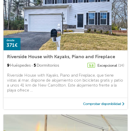
desde
371€
Riverside House with Kayaks, Piano and Fireplace
·
9
Huéspedes
5
Dormitorios
Excepcional
(14)
9,8
Riverside House with Kayaks, Piano and Fireplace, que tiene
vistas al mar, dispone de alojamiento con bicicletas gratis y patio
a unos 41 km de New Carrollton. Este alojamiento frente a la
playa ofrece ...
Comprobar disponibilidad