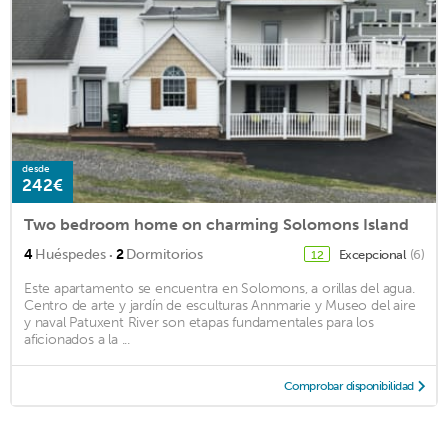
desde
242€
Two bedroom home on charming Solomons Island
·
4
Huéspedes
2
Dormitorios
Excepcional
(6)
12
Este apartamento se encuentra en Solomons, a orillas del agua.
Centro de arte y jardín de esculturas Annmarie y Museo del aire
y naval Patuxent River son etapas fundamentales para los
aficionados a la ...
Comprobar disponibilidad