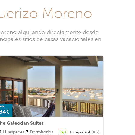
querizo Moreno
 Moreno alquilando directamente desde
ncipales sitios de casas vacacionales en
sde
34€
he Galeodan Suites
8
Huéspedes
7
Dormitorios
Excepcional
(102)
9,4