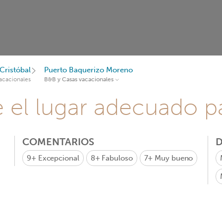
 Cristóbal
Puerto Baquerizo Moreno
acacionales
B&B y Casas vacacionales
e el lugar adecuado pa
COMENTARIOS
D
9+
Excepcional
8+
Fabuloso
7+
Muy bueno