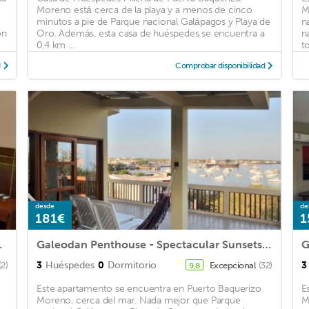
Moreno está cerca de la playa y a menos de cinco
M
minutos a pie de Parque nacional Galápagos y Playa de
n
ón
Oro. Además, esta casa de huéspedes se encuentra a
n
0,4 km ...
to
d
Comprobar disponibilidad
desde
de
181€
1
a Tranquila
Galeodan Penthouse - Spectacular Sunsets on the Bay - Ideal for Honeymooners
G
3
Huéspedes
0
Dormitorio
3
(2)
Excepcional
(32)
9,8
Este apartamento se encuentra en Puerto Baquerizo
E
Moreno, cerca del mar. Nada mejor que Parque
M