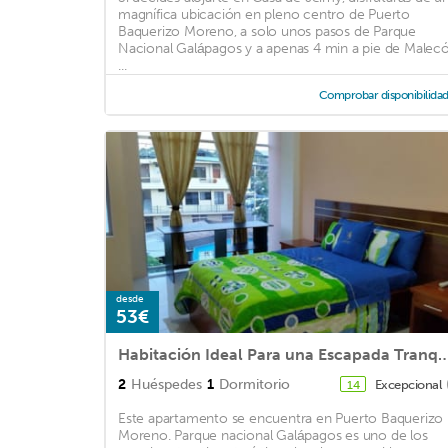
magnífica ubicación en pleno centro de Puerto
Baquerizo Moreno, a solo unos pasos de Parque
Nacional Galápagos y a apenas 4 min a pie de Malec
...
Comprobar disponibilida
desde
53€
Habitación Ideal Para una Escapad
2
Huéspedes
1
Dormitorio
Excepcional
14
Este apartamento se encuentra en Puerto Baquerizo
Moreno. Parque nacional Galápagos es uno de los