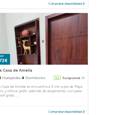
Comprobar disponibilidad
sde
72€
a Casa de Amelia
5
Huéspedes
4
Dormitorios
Excepcional
(4)
9,2
a Casa de Amelia se encuentra a 9 min a pie de Playa
ro y ofrece jardín, además de alojamiento con patio
wifi gratis. ...
Comprobar disponibilidad