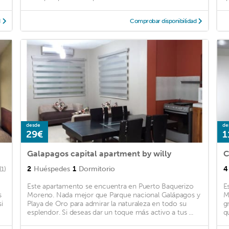
d
Comprobar disponibilidad
desde
de
29€
1
Galapagos capital apartment by willy
C
2
Huéspedes
1
Dormitorio
4
(1)
Este apartamento se encuentra en Puerto Baquerizo
E
s
Moreno. Nada mejor que Parque nacional Galápagos y
M
i
Playa de Oro para admirar la naturaleza en todo su
g
esplendor. Si deseas dar un toque más activo a tus ...
qu