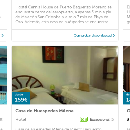
Hostal Cann's House de Puerto Baquerizo Moreno se
E
encuentra cerca del aeropuerto, a apenas 3 min a pie
H
s
de Malecón San Cristobal y a solo 7 min de Playa de
M
Oro. Además, esta casa de huéspedes se encuentra ...
gr
d
Comprobar disponibilidad
desde
de
159€
1
Casa de Huespedes Milena
Hotel
3
(9)
Excepcional
(5)
10,8
na
Casa de Huespedes Milena de Puerto Baquerizo
E