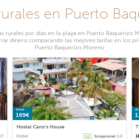
 rurales en Puerto Ba
 rurales por días en la playa en Puerto Baquerizo
rrar dinero comparando las mejores tarifas en los pri
Puerto Baquerizo Moreno
desde
de
169€
1
Hostal Cann's House
T
Hotel
1
37)
Excepcional
(14)
9,2