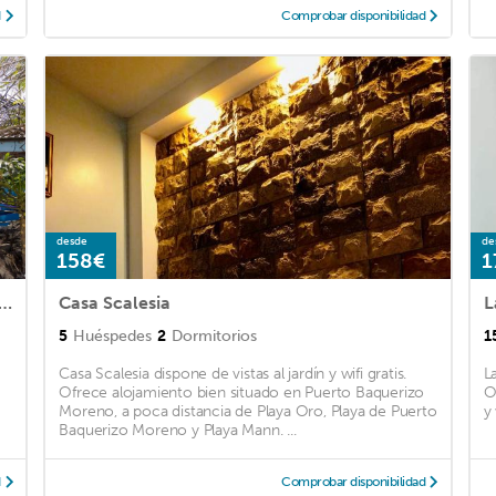
d
Comprobar disponibilidad
desde
de
158€
1
 linda casita en San Cristóbal-Galápagos
Casa Scalesia
L
5
Huéspedes
2
Dormitorios
1
Casa Scalesia dispone de vistas al jardín y wifi gratis.
L
Ofrece alojamiento bien situado en Puerto Baquerizo
O
Moreno, a poca distancia de Playa Oro, Playa de Puerto
y 
Baquerizo Moreno y Playa Mann. ...
d
Comprobar disponibilidad