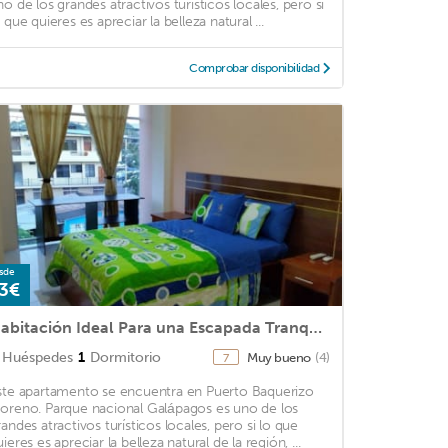
no de los grandes atractivos turísticos locales, pero si
 que quieres es apreciar la belleza natural ...
Comprobar disponibilidad
sde
3€
Habitación Ideal Para una Escapada Tranquila
Huéspedes
1
Dormitorio
Muy bueno
(4)
7
ste apartamento se encuentra en Puerto Baquerizo
oreno. Parque nacional Galápagos es uno de los
randes atractivos turísticos locales, pero si lo que
ieres es apreciar la belleza natural de la región, ...