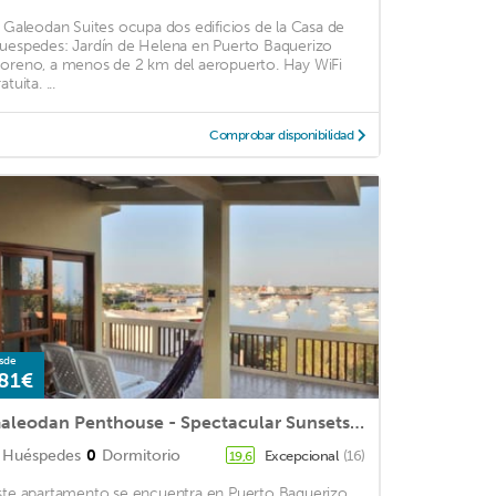
l Galeodan Suites ocupa dos edificios de la Casa de
uespedes: Jardín de Helena en Puerto Baquerizo
oreno, a menos de 2 km del aeropuerto. Hay WiFi
atuita. ...
Comprobar disponibilidad
sde
81€
Galeodan Penthouse - Spectacular Sunsets on the Bay - Ideal for Honeymooners
Huéspedes
0
Dormitorio
Excepcional
(16)
19,6
ste apartamento se encuentra en Puerto Baquerizo