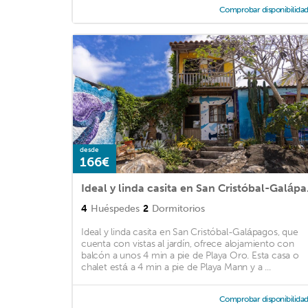
Comprobar disponibilida
desde
166€
Ideal y
4
Huéspedes
2
Dormitorios
Ideal y linda casita en San Cristóbal-Galápagos, que
cuenta con vistas al jardín, ofrece alojamiento con
balcón a unos 4 min a pie de Playa Oro. Esta casa o
chalet está a 4 min a pie de Playa Mann y a ...
Comprobar disponibilida