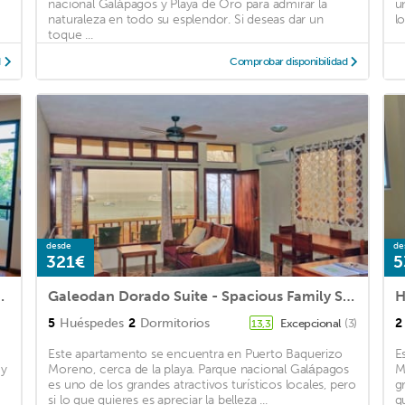
nacional Galápagos y Playa de Oro para admirar la
u
naturaleza en todo su esplendor. Si deseas dar un
lo
toque ...
d
Comprobar disponibilidad
desde
de
321€
5
e Bedroom Apartment
Galeodan Dorado Suite - Spacious Family Suite with Gorgeous Ocean View
5
Huéspedes
2
Dormitorios
2
Excepcional
(3)
13,3
Este apartamento se encuentra en Puerto Baquerizo
E
 y
Moreno, cerca de la playa. Parque nacional Galápagos
M
es uno de los grandes atractivos turísticos locales, pero
g
si lo que quieres es apreciar la belleza ...
qu