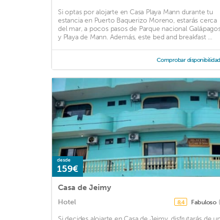
Si optas por alojarte en Casa Playa Mann durante tu
estancia en Puerto Baquerizo Moreno, estarás cerca
del mar, a pocos pasos de Parque nacional Galápago
y Playa de Mann. Además, este bed and breakfast ...
Comprobar disponibilida
desde
159€
Casa de Jeimy
Hotel
Fabuloso
8,4
Si decides alojarte en Casa de Jeimy, disfrutarás de u