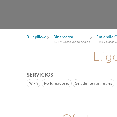
Bluepillow
Dinamarca
Jutlandia C
B&B y Casas vacacionales
B&B y Casas v
Elig
SERVICIOS
Wi-fi
No fumadores
Se admiten animales