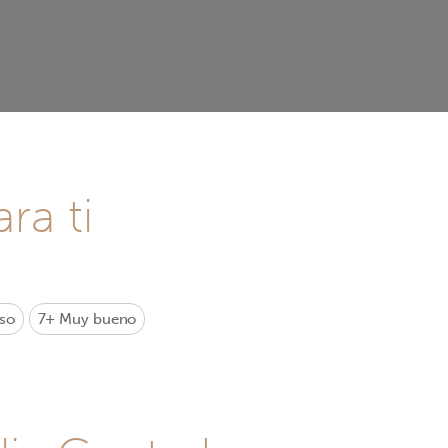
ra ti
so
7+
Muy bueno