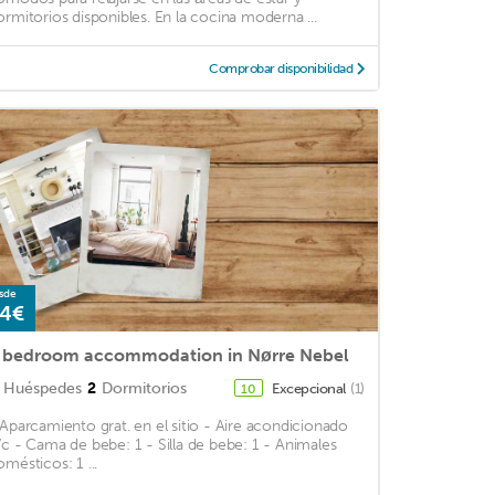
ormitorios disponibles. En la cocina moderna ...
Comprobar disponibilidad
sde
4€
 bedroom accommodation in Nørre Nebel
Huéspedes
2
Dormitorios
Excepcional
(1)
10
 Aparcamiento grat. en el sitio - Aire acondicionado
/c - Cama de bebe: 1 - Silla de bebe: 1 - Animales
omésticos: 1 ...