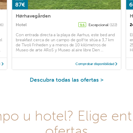
87€
6
Hørhavegården
H
Hotel
2
6)
Excepcional
(122)
9,6
Con entrada directa a la playa de Aarhus, este bed and
E
el
breakfast cerca de un campo de golf te sitúa a 3,7 km
e
de Tivoli Friheden y a menos de 10 kilómetros de
2
.
Museo de arte ARoS y Museo al aire libre Den ...
H
d
Comprobar disponibilidad
Descubra todas las ofertas >
o u hotel? Elige ent
ofertas