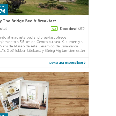
sde
7€
y The Bridge Bed & Breakfast
otel
Excepcional
(239)
9,5
unto al mar, este bed and breakfast ofrece
lojamiento a 3,5 km de Centro cultural Kulturoen y a
,6 km de Museo de Arte Cerámico de Dinamarca
LAY. Golfklubben Lillebaelt y Båring Vig también están
...
Comprobar disponibilidad
sde