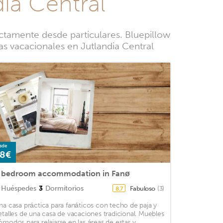
dia Central
ctamente desde particulares. Bluepillow
sas vacacionales en Jutlandia Central
sde
8€
 bedroom accommodation in Fanø
Huéspedes
3
Dormitorios
Fabuloso
(3)
8,7
na casa práctica para fanáticos con techo de paja y
etalles de una casa de vacaciones tradicional. Muebles
ómodos para relajarse en las áreas de estar y