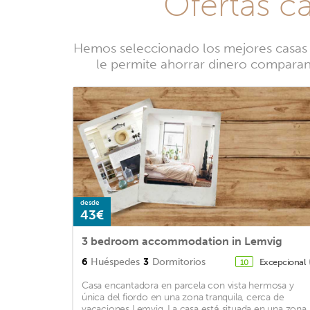
Ofertas ca
Hemos seleccionado los mejores casas r
le permite ahorrar dinero comparando
desde
43€
3 bedroom accommodation in Lemvig
6
Huéspedes
3
Dormitorios
Excepcional
10
Casa encantadora en parcela con vista hermosa y
única del fiordo en una zona tranquila, cerca de
vacaciones Lemvig. La casa está situada en una zona