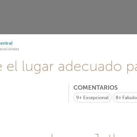
entral
acacionales
e el lugar adecuado pa
COMENTARIOS
9+
Excepcional
8+
Fabulo