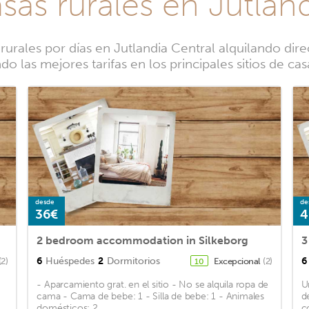
sas rurales en Jutlan
urales por días en Jutlandia Central alquilando dire
 las mejores tarifas en los principales sitios de ca
desde
de
36€
4
2 bedroom accommodation in Silkeborg
3
6
Huéspedes
2
Dormitorios
6
(2)
Excepcional
(2)
10
- Aparcamiento grat. en el sitio - No se alquila ropa de
U
cama - Cama de bebe: 1 - Silla de bebe: 1 - Animales
d
domésticos: 2 ...
c