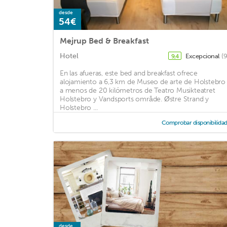
desde
54€
Mejrup Bed & Breakfast
Hotel
Excepcional
(
9,4
En las afueras, este bed and breakfast ofrece
alojamiento a 6,3 km de Museo de arte de Holstebro
a menos de 20 kilómetros de Teatro Musikteatret
Holstebro y Vandsports område. Østre Strand y
Holstebro ...
Comprobar disponibilida
desde