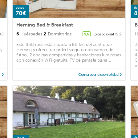
desde
de
70€
8
Herning Bed & Breakfast
B
6
Huéspedes
2
Dormitorios
H
90)
Excepcional
(93)
9,6
Este B&B rural está situado a 6,5 km del centro de
J
 y
Herning y ofrece un jardín tranquilo con campo de
a
fútbol, 2 cocinas compartidas y habitaciones luminosas
4
con conexión WiFi gratuita, TV de pantalla plana ...
C
a 
d
Comprobar disponibilidad
desde
de