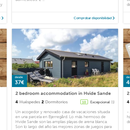
 y
d
d
Comprobar disponibilidad
desde
de
37€
4
2 bedroom accommodation in Hvide Sande
2
4
Huéspedes
2
Dormitorios
4
Excepcional
(1)
10
Un acogedor y renovado casa de vacaciones situada
-
en una parcela en Bjerregård. Lo más hermoso de
h
Hvide Sande son las amplias playas de arena blanca.
d
Son lo largo del año las mejores zonas de juegos para