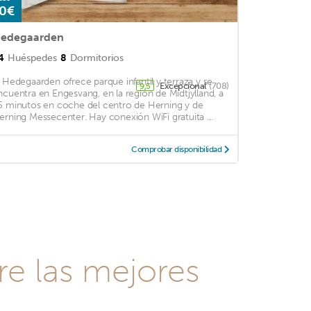
0€
edegaarden
4
Huéspedes
8
Dormitorios
l Hedegaarden ofrece parque infantil y terraza y se
Excepcional
(708)
9,5
ncuentra en Engesvang, en la región de Midtjylland, a
5 minutos en coche del centro de Herning y de
erning Messecenter. Hay conexión WiFi gratuita ...
Comprobar disponibilidad
re las mejores