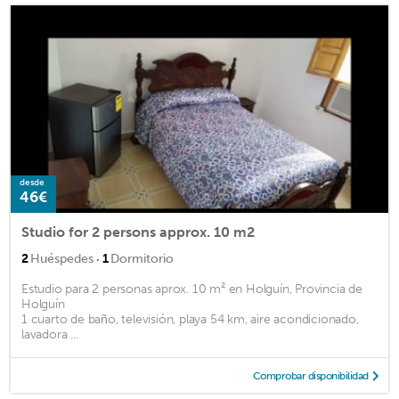
desde
46€
Studio for 2 persons approx. 10 m2
·
2
Huéspedes
1
Dormitorio
Estudio para 2 personas aprox. 10 m² en Holguín, Provincia de
Holguín
1 cuarto de baño, televisión, playa 54 km, aire acondicionado,
lavadora ...
Comprobar disponibilidad