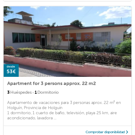
desde
53€
Apartment for 3 persons approx. 22 m2
·
3
Huéspedes
1
Dormitorio
Apartamento de vacaciones para 3 personas aprox. 22 m² en
Holguín, Provincia de Holguín
1 dormitorio, 1 cuarto de baño, televisión, playa 25 km, aire
acondicionado, lavadora ...
Comprobar disponibilidad