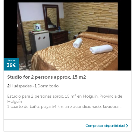
desde
39€
Studio for 2 persons approx. 15 m2
·
2
Huéspedes
1
Dormitorio
Estudio para 2 personas aprox. 15 m² en Holguín, Provincia de
Holguín
1 cuarto de baño, playa 54 km, aire acondicionado, lavadora ...
Comprobar disponibilidad