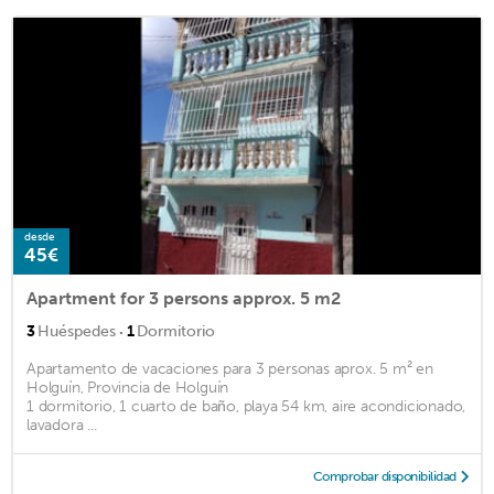
desde
45€
Apartment for 3 persons approx. 5 m2
·
3
Huéspedes
1
Dormitorio
Apartamento de vacaciones para 3 personas aprox. 5 m² en
Holguín, Provincia de Holguín
1 dormitorio, 1 cuarto de baño, playa 54 km, aire acondicionado,
lavadora ...
Comprobar disponibilidad