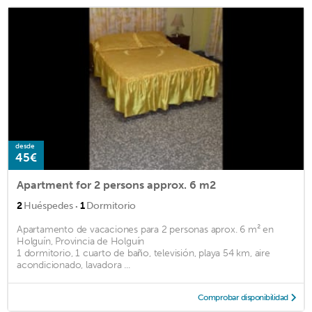
desde
45€
Apartment for 2 persons approx. 6 m2
·
2
Huéspedes
1
Dormitorio
Apartamento de vacaciones para 2 personas aprox. 6 m² en
Holguín, Provincia de Holguín
1 dormitorio, 1 cuarto de baño, televisión, playa 54 km, aire
acondicionado, lavadora ...
Comprobar disponibilidad