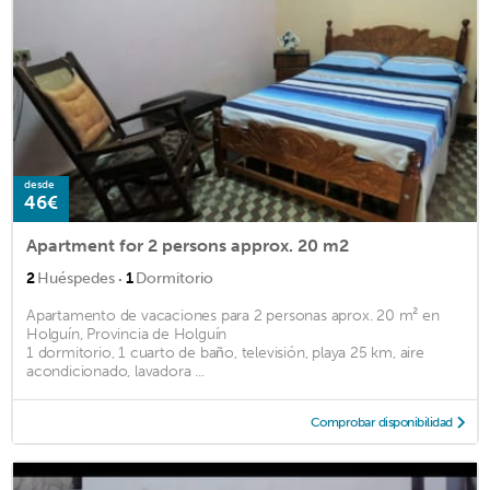
desde
46€
Apartment for 2 persons approx. 20 m2
·
2
Huéspedes
1
Dormitorio
Apartamento de vacaciones para 2 personas aprox. 20 m² en
Holguín, Provincia de Holguín
1 dormitorio, 1 cuarto de baño, televisión, playa 25 km, aire
acondicionado, lavadora ...
Comprobar disponibilidad