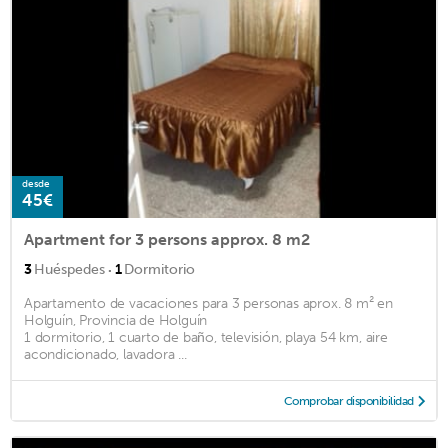
desde
45€
Apartment for 3 persons approx. 8 m2
·
3
Huéspedes
1
Dormitorio
Apartamento de vacaciones para 3 personas aprox. 8 m² en
Holguín, Provincia de Holguín
1 dormitorio, 1 cuarto de baño, televisión, playa 54 km, aire
acondicionado, lavadora ...
Comprobar disponibilidad