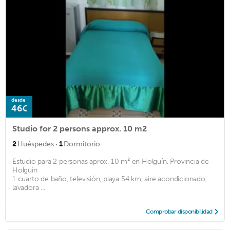
desde
46€
Studio for 2 persons approx. 10 m2
·
2
Huéspedes
1
Dormitorio
Estudio para 2 personas aprox. 10 m² en Holguín, Provincia de
Holguín
1 cuarto de baño, televisión, playa 54 km, aire acondicionado,
lavadora ...
Comprobar disponibilidad