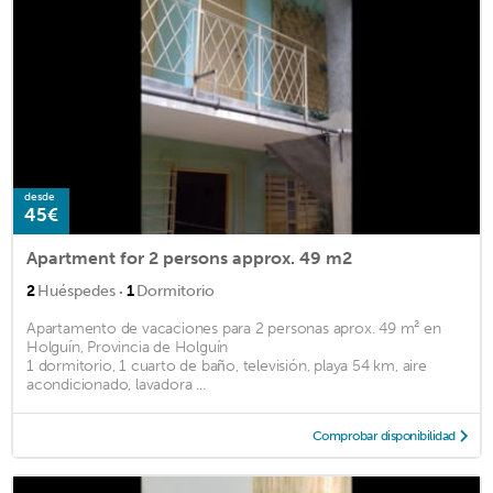
desde
45€
Apartment for 2 persons approx. 49 m2
·
2
Huéspedes
1
Dormitorio
Apartamento de vacaciones para 2 personas aprox. 49 m² en
Holguín, Provincia de Holguín
1 dormitorio, 1 cuarto de baño, televisión, playa 54 km, aire
acondicionado, lavadora ...
Comprobar disponibilidad