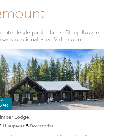
lemount
nte desde particulares. Bluepillow le
 casas vacacionales en Valemount
sde
29€
imber Lodge
0
Huéspedes
5
Dormitorios