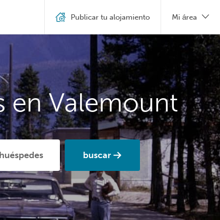
Publicar tu alojamiento
Mi área
es en Valemount
buscar