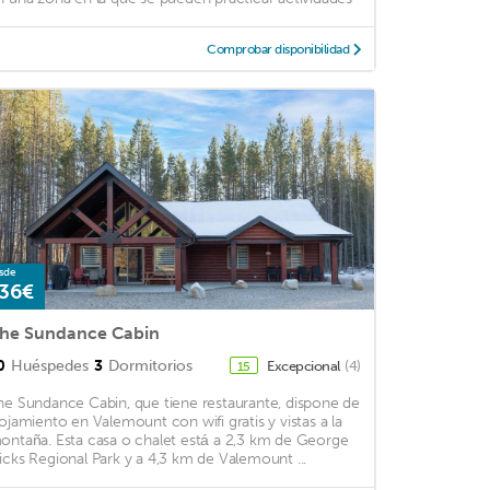
Comprobar disponibilidad
sde
36€
he Sundance Cabin
0
Huéspedes
3
Dormitorios
Excepcional
(4)
15
he Sundance Cabin, que tiene restaurante, dispone de
lojamiento en Valemount con wifi gratis y vistas a la
ontaña. Esta casa o chalet está a 2,3 km de George
icks Regional Park y a 4,3 km de Valemount ...