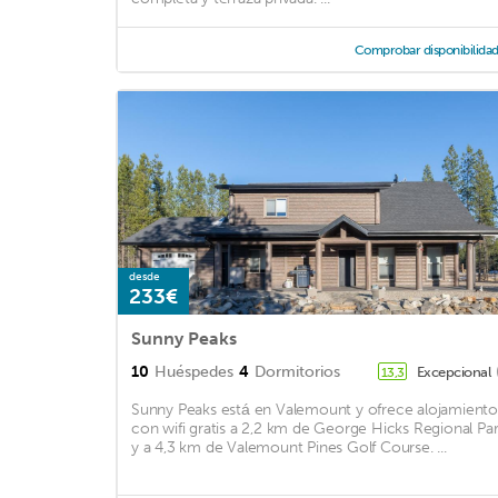
Comprobar disponibilida
desde
233€
Sunny Peaks
10
Huéspedes
4
Dormitorios
Excepcional
13,3
Sunny Peaks está en Valemount y ofrece alojamient
con wifi gratis a 2,2 km de George Hicks Regional Pa
y a 4,3 km de Valemount Pines Golf Course. ...