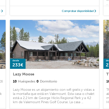
...
d
Comprobar disponibilidad
desde
de
233€
2
Lazy Moose
T
10
Huéspedes
0
Dormitorio
1
(3)
o
Lazy Moose es un alojamiento con wifi gratis y vistas a
T
rk
la montaña que está en Valemount. Esta casa o chalet
a
está a 2,2 km de George Hicks Regional Park y a 4,2
m
km de Valemount Pines Golf Course. La casa ...
H