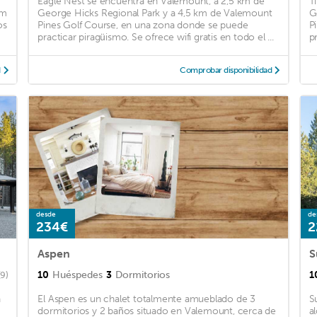
Eagle Nest se encuentra en Valemount, a 2,5 km de
T
km
George Hicks Regional Park y a 4,5 km de Valemount
G
os
Pines Golf Course, en una zona donde se puede
P
practicar piragüismo. Se ofrece wifi gratis en todo el ...
p
d
Comprobar disponibilidad
desde
de
234€
2
Aspen
S
10
Huéspedes
3
Dormitorios
1
(9)
a
El Aspen es un chalet totalmente amueblado de 3
S
dormitorios y 2 baños situado en Valemount, cerca de
a