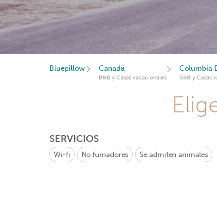
Bluepillow
Canadá
Columbia B
B&B y Casas vacacionales
B&B y Casas v
Elig
SERVICIOS
Wi-fi
No fumadores
Se admiten animales