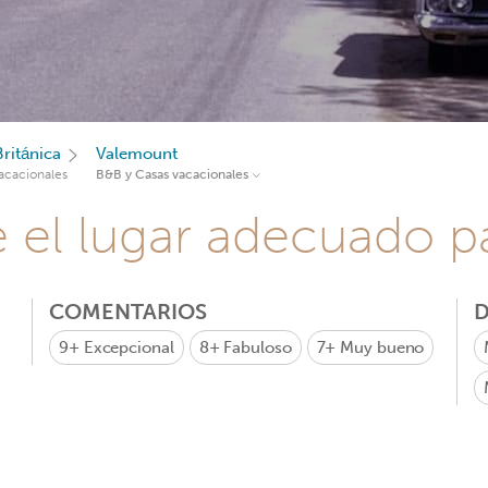
ritánica
Valemount
acacionales
B&B y Casas vacacionales
e el lugar adecuado pa
COMENTARIOS
D
9+
Excepcional
8+
Fabuloso
7+
Muy bueno