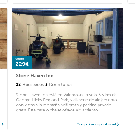
desde
229€
Stone Haven Inn
22
Huéspedes
3
Dormitorios
Stone Haven Inn está en Valemount, a solo 6,5 km de
George Hicks Regional Park, y dispone de alojamiento
con vistas a la montaña, wifi gratis y parking privado
gratis. Esta casa o chalet ofrece alojamiento ...
d
Comprobar disponibilidad