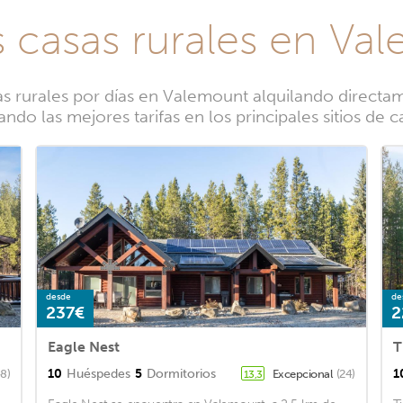
s casas rurales en Va
 rurales por días en Valemount alquilando directame
do las mejores tarifas en los principales sitios de
desde
de
237€
2
Eagle Nest
T
10
Huéspedes
5
Dormitorios
1
48)
Excepcional
(24)
13,3