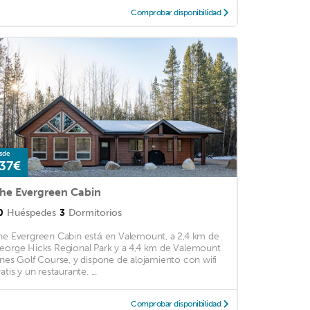
Comprobar disponibilidad
sde
37€
he Evergreen Cabin
0
Huéspedes
3
Dormitorios
he Evergreen Cabin está en Valemount, a 2,4 km de
eorge Hicks Regional Park y a 4,4 km de Valemount
ines Golf Course, y dispone de alojamiento con wifi
atis y un restaurante. ...
Comprobar disponibilidad