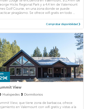
imber Lodge se encuentra en Valemount, a 2,4 km de
eorge Hicks Regional Park y a 4,4 km de Valemount
ines Golf Course, en una zona donde se puede
racticar piragüismo. Se ofrece wifi gratis en todo ...
Comprobar disponibilidad
sde
29€
ummit View
0
Huéspedes
3
Dormitorios
ummit View, que tiene zona de barbacoa, ofrece
lojamiento en Valemount con wifi gratis y vistas a la