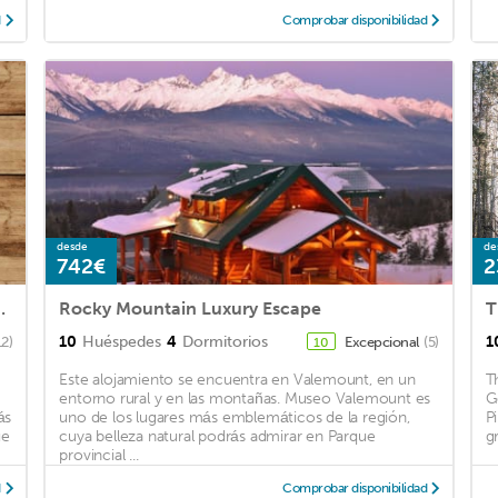
d
Comprobar disponibilidad
desde
de
742€
2
oom House, Sleeps 6
Rocky Mountain Luxury Escape
T
10
Huéspedes
4
Dormitorios
1
12)
Excepcional
(5)
10
Este alojamiento se encuentra en Valemount, en un
T
entorno rural y en las montañas. Museo Valemount es
G
ás
uno de los lugares más emblemáticos de la región,
P
ue
cuya belleza natural podrás admirar en Parque
gr
provincial ...
d
Comprobar disponibilidad