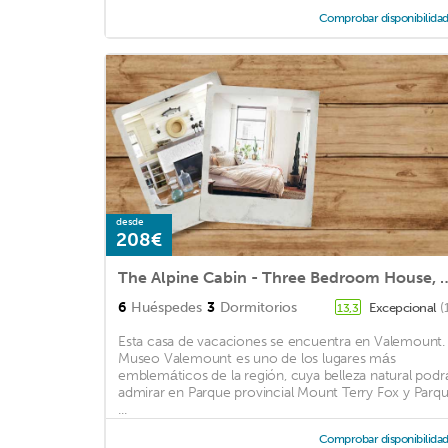
Comprobar disponibilida
desde
208€
The Alpine Cabin - Three Bedr
6
Huéspedes
3
Dormitorios
Excepcional
(
13,3
Esta casa de vacaciones se encuentra en Valemount.
Museo Valemount es uno de los lugares más
emblemáticos de la región, cuya belleza natural podr
admirar en Parque provincial Mount Terry Fox y Parq
...
Comprobar disponibilida