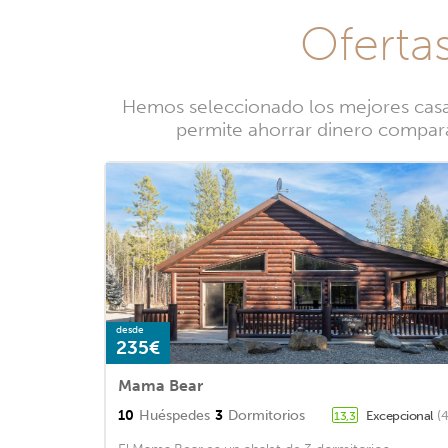
Oferta
Hemos seleccionado los mejores casas
permite ahorrar dinero comparan
desde
235€
Mama Bear
10
Huéspedes
3
Dormitorios
Excepcional
(
13,3