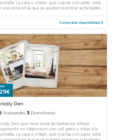
ontaña. La casa o chalet, que cuenta con patio, está
n una zona en la que se pueden practicar actividades
Comprobar disponibilidad
sde
29€
rizzly Den
0
Huéspedes
3
Dormitorios
rizzly Den, que tiene zona de barbacoa, ofrece
lojamiento en Valemount con wifi gratis y vistas a la
ontaña. La casa o chalet, que cuenta con patio, está
n una zona en la que se pueden practicar actividades