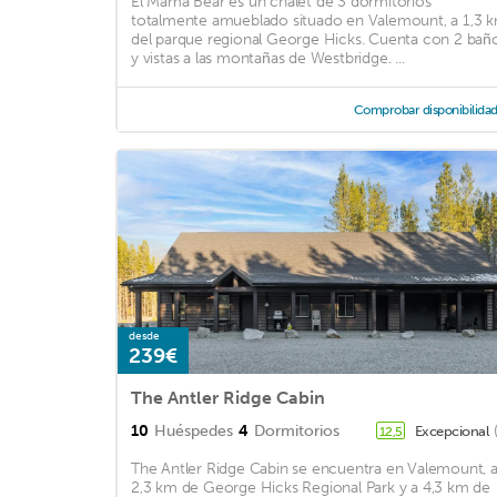
El Mama Bear es un chalet de 3 dormitorios
totalmente amueblado situado en Valemount, a 1,3 
del parque regional George Hicks. Cuenta con 2 bañ
y vistas a las montañas de Westbridge. ...
Comprobar disponibilida
desde
239€
The Antler Ridge Cabin
10
Huéspedes
4
Dormitorios
Excepcional
12,5
The Antler Ridge Cabin se encuentra en Valemount, 
2,3 km de George Hicks Regional Park y a 4,3 km de