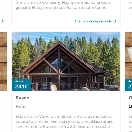
la marisma de Cranberry. Hay aparcamiento privado
m
gratuito. El alojamiento cuenta con 3 dormitorios ...
e
...
d
Comprobar disponibilidad
desde
de
241€
2
Raven
G
Hotel
1
Esta casa de Valemount ofrece vistas a las montañas,
G
cocina totalmente equipada y patio amueblado al aire
a
libre. El monte Robson está a 20 minutos en coche. ...
m
e