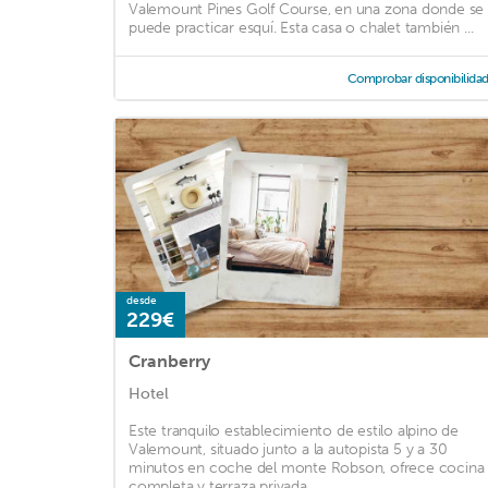
Valemount Pines Golf Course, en una zona donde se
puede practicar esquí. Esta casa o chalet también ...
Comprobar disponibilida
desde
229€
Cranberry
Hotel
Este tranquilo establecimiento de estilo alpino de
Valemount, situado junto a la autopista 5 y a 30
minutos en coche del monte Robson, ofrece cocina
completa y terraza privada. ...