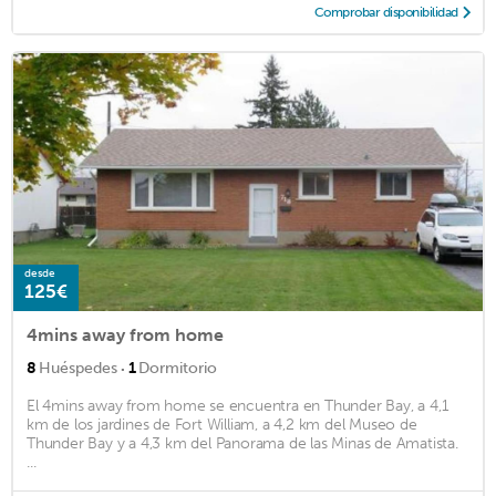
Comprobar disponibilidad
desde
125€
4mins away from home
·
8
Huéspedes
1
Dormitorio
El 4mins away from home se encuentra en Thunder Bay, a 4,1
km de los jardines de Fort William, a 4,2 km del Museo de
Thunder Bay y a 4,3 km del Panorama de las Minas de Amatista.
...