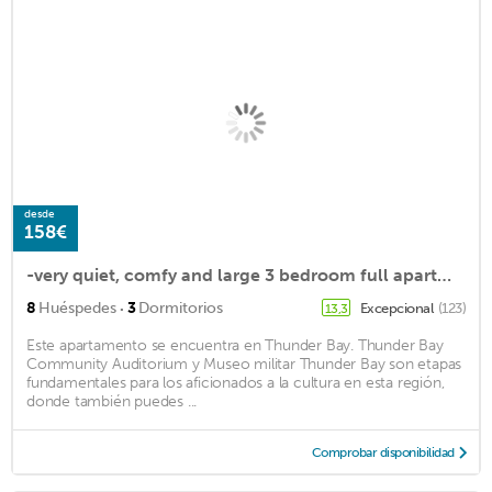
desde
158€
-very quiet, comfy and large 3 bedroom full apartment-family & pet friendly
·
8
Huéspedes
3
Dormitorios
Excepcional
(123)
13,3
Este apartamento se encuentra en Thunder Bay. Thunder Bay
Community Auditorium y Museo militar Thunder Bay son etapas
fundamentales para los aficionados a la cultura en esta región,
donde también puedes ...
Comprobar disponibilidad