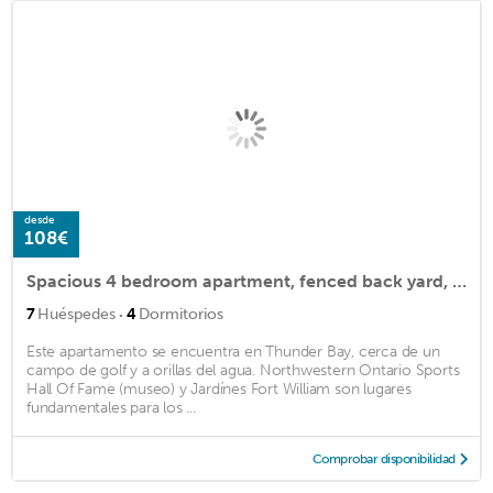
desde
108€
Spacious 4 bedroom apartment, fenced back yard, winter on property parking
·
7
Huéspedes
4
Dormitorios
Este apartamento se encuentra en Thunder Bay, cerca de un
campo de golf y a orillas del agua. Northwestern Ontario Sports
Hall Of Fame (museo) y Jardínes Fort William son lugares
fundamentales para los ...
Comprobar disponibilidad