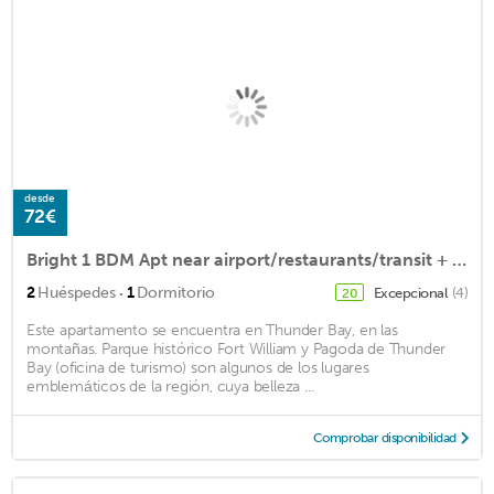
desde
72€
Bright 1 BDM Apt near airport/restaurants/transit + hideabed /freestreet parking
·
2
Huéspedes
1
Dormitorio
Excepcional
(4)
20
Este apartamento se encuentra en Thunder Bay, en las
montañas. Parque histórico Fort William y Pagoda de Thunder
Bay (oficina de turismo) son algunos de los lugares
emblemáticos de la región, cuya belleza ...
Comprobar disponibilidad