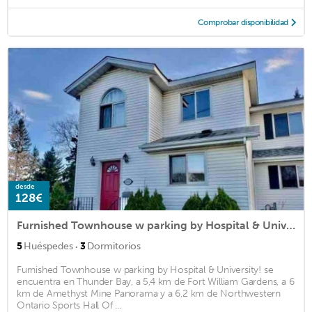
Comprobar disponibilidad
desde
128€
Furnished Townhouse w parking by Hospital & University!
·
5
Huéspedes
3
Dormitorios
Furnished Townhouse w parking by Hospital & University! se
encuentra en Thunder Bay, a 5,4 km de Fort William Gardens, a 6
km de Amethyst Mine Panorama y a 6,2 km de Northwestern
Ontario Sports Hall Of ...