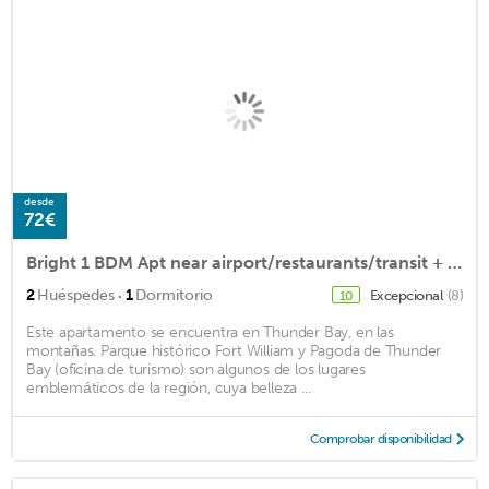
desde
72€
Bright 1 BDM Apt near airport/restaurants/transit + hideabed /freestreet parking
·
2
Huéspedes
1
Dormitorio
Excepcional
(8)
10
Este apartamento se encuentra en Thunder Bay, en las
montañas. Parque histórico Fort William y Pagoda de Thunder
Bay (oficina de turismo) son algunos de los lugares
emblemáticos de la región, cuya belleza ...
Comprobar disponibilidad