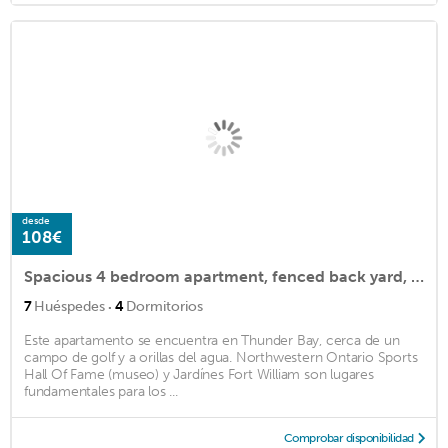
desde
108€
Spacious 4 bedroom apartment, fenced back yard, winter on property parking
·
7
Huéspedes
4
Dormitorios
Este apartamento se encuentra en Thunder Bay, cerca de un
campo de golf y a orillas del agua. Northwestern Ontario Sports
Hall Of Fame (museo) y Jardínes Fort William son lugares
fundamentales para los ...
Comprobar disponibilidad