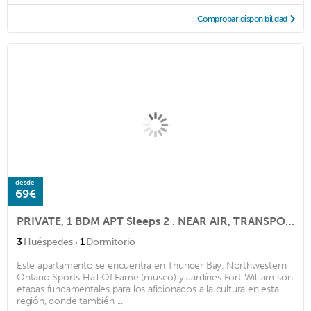
Comprobar disponibilidad
desde
69€
PRIVATE, 1 BDM APT Sleeps 2 . NEAR AIR, TRANSPORT, SHOPS. Quiet nites.
·
3
Huéspedes
1
Dormitorio
Este apartamento se encuentra en Thunder Bay. Northwestern
Ontario Sports Hall Of Fame (museo) y Jardínes Fort William son
etapas fundamentales para los aficionados a la cultura en esta
región, donde también ...