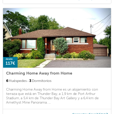
desde
117€
Charming Home Away from Home
·
6
Huéspedes
3
Dormitorios
Charming Home Away from Home es un alojamiento con
terraza que está en Thunder Bay, a 1,9 km de Port Arthur
Stadium, a 5,4 km de Thunder Bay Art Gallery y a 6,4 km de
Amethyst Mine Panorama. ...