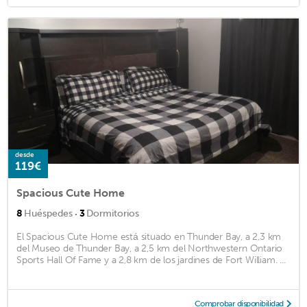
desde
119€
Spacious Cute Home
·
8
Huéspedes
3
Dormitorios
El Spacious Cute Home está situado en Thunder Bay, a 2,3 km
del Museo de Thunder Bay, a 2,5 km del Northwestern Ontario
Sports Hall Of Fame y a 2,8 km de los jardines de Fort William. ...
Comprobar disponibilidad