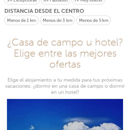
9+
Excepcional
8+
Fabuloso
7+
Muy bueno
DISTANCIA DESDE EL CENTRO
Menos de 1 km
Menos de 3 km
Menos de 5 km
¿Casa de campo u hotel?
Elige entre las mejores
ofertas
Elige el alojamiento a tu medida para tus próximas
vacaciones: ¿dormir en una casa de campo o dormir
en un hotel?