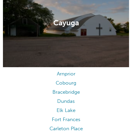
Cayuga
Arnprior
Cobourg
Bracebridge
Dundas
Elk Lake
Fort Frances
Carleton Place