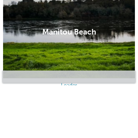
Manitou Beach
Leader
Manitou Beach
Melfort
Moose Jaw
Outlook
Prince Albert