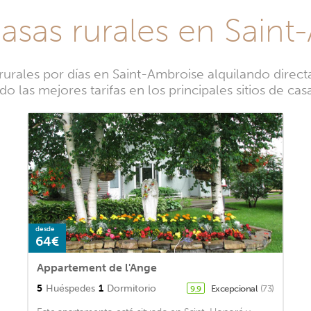
casas rurales en Saint
rales por días en Saint-Ambroise alquilando direct
 las mejores tarifas en los principales sitios de ca
desde
64€
Appartement de l'Ange
5
Huéspedes
1
Dormitorio
Excepcional
(73)
9,9