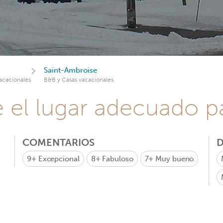
Saint-Ambroise
acacionales
B&B y Casas vacacionales
e el lugar adecuado pa
COMENTARIOS
D
9+
Excepcional
8+
Fabuloso
7+
Muy bueno