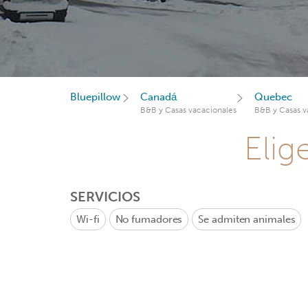
Bluepillow
Canadá
Quebec
B&B y Casas vacacionales
B&B y Casas v
Elig
SERVICIOS
Wi-fi
No fumadores
Se admiten animales