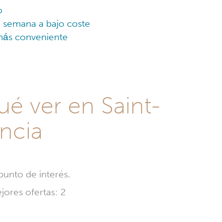
o
e semana a bajo coste
más conveniente
ué ver en Saint-
ncia
punto de interés.
jores ofertas: 2