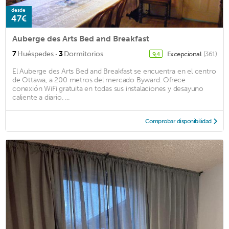
desde
47€
Auberge des Arts Bed and Breakfast
·
7
Huéspedes
3
Dormitorios
Excepcional
(361)
9,4
El Auberge des Arts Bed and Breakfast se encuentra en el centro
de Ottawa, a 200 metros del mercado Byward. Ofrece
conexión WiFi gratuita en todas sus instalaciones y desayuno
caliente a diario. ...
Comprobar disponibilidad