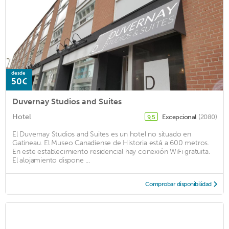
desde
50€
Duvernay Studios and Suites
Hotel
Excepcional
(2080)
9,5
El Duvernay Studios and Suites es un hotel no situado en
Gatineau. El Museo Canadiense de Historia está a 600 metros.
En este establecimiento residencial hay conexión WiFi gratuita.
El alojamiento dispone ...
Comprobar disponibilidad