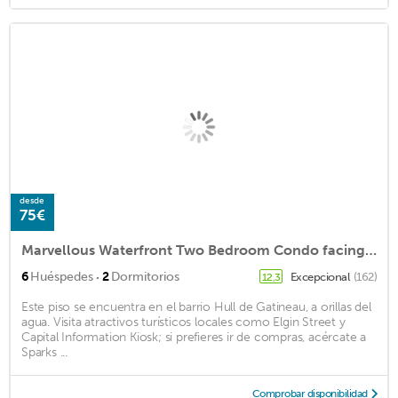
desde
75€
Marvellous Waterfront Two Bedroom Condo facing Parliament Hill and Ottawa River
·
6
Huéspedes
2
Dormitorios
Excepcional
(162)
12,3
Este piso se encuentra en el barrio Hull de Gatineau, a orillas del
agua. Visita atractivos turísticos locales como Elgin Street y
Capital Information Kiosk; si prefieres ir de compras, acércate a
Sparks ...
Comprobar disponibilidad