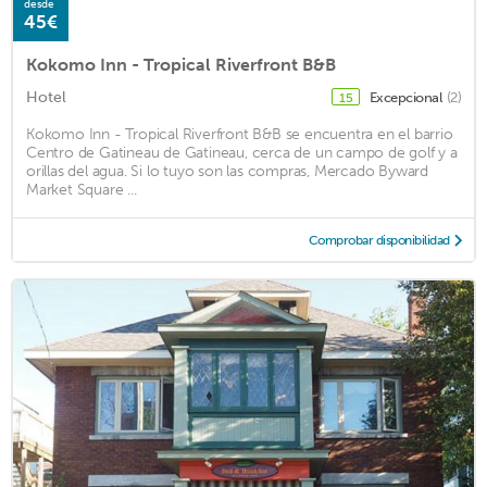
desde
45€
Kokomo Inn - Tropical Riverfront B&B
Hotel
Excepcional
(2)
15
Kokomo Inn - Tropical Riverfront B&B se encuentra en el barrio
Centro de Gatineau de Gatineau, cerca de un campo de golf y a
orillas del agua. Si lo tuyo son las compras, Mercado Byward
Market Square ...
Comprobar disponibilidad