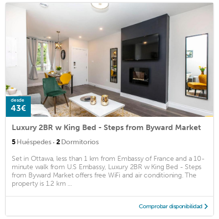
desde
43€
Luxury 2BR w King Bed - Steps from Byward Market
·
5
Huéspedes
2
Dormitorios
Set in Ottawa, less than 1 km from Embassy of France and a 10-
minute walk from U.S Embassy, Luxury 2BR w King Bed - Steps
from Byward Market offers free WiFi and air conditioning. The
property is 1.2 km ...
Comprobar disponibilidad