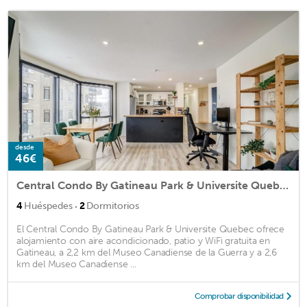
desde
46€
Central Condo By Gatineau Park & Universite Quebec
·
4
Huéspedes
2
Dormitorios
El Central Condo By Gatineau Park & Universite Quebec ofrece
alojamiento con aire acondicionado, patio y WiFi gratuita en
Gatineau, a 2,2 km del Museo Canadiense de la Guerra y a 2,6
km del Museo Canadiense ...
Comprobar disponibilidad