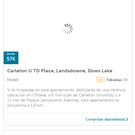
desde
57€
Carleton U TD Place, Landsdowne, Dows Lake
Hotel
Fabuloso
(9)
8,8
Si te hospedas en este apartamento, disfrutarás de una céntrica
ubicación en Ottawa, a 6 min a pie de Carleton University y a
11 min de Parque Lansdowne. Además, este apartamento se
encuentra a 1,9 km ...
Comprobar disponibilidad