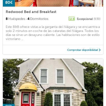
80€
Redwood Bed and Breakfast
·
8
Huéspedes
4
Dormitorios
Excepcional
(939)
12,8
Este B&B ofrece vistas a la garganta del Niágara y se encuentra a
solo 2 minutos en coche de las cataratas del Niágara. Todos los
días se sirve un desayuno caliente. Las habitaciones son de estilo
victoriano ...
Comprobar disponibilidad
desde