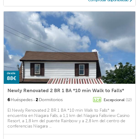
desde
88€
Newly Renovated 2 BR 1 BA *10 min Walk to Falls*
·
6
Huéspedes
2
Dormitorios
Excepcional
(12)
12,8
El Newly Renovated 2 BR 1 BA *10 min Walk to Falls* se
encuentra en Niagara Falls, a 1,1 km del Niagara Fallsview Casino
Resort, a 1,8 km del puente Rainbow y a 2,8 km del centro de
conferencias Niagara ...