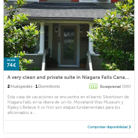
desde
74€
A very clean and private suite in Niagara Falls Canada.
·
2
Huéspedes
1
Dormitorio
Excepcional
(309)
13,1
Esta casa de vacaciones se encuentra en el barrio Silvertown de
Niagara Falls, en la ribera de un río. Movieland Wax Museum y
Ripley's Believe it or Not son etapas fundamentales para los
aficionados a ...
Comprobar disponibilidad