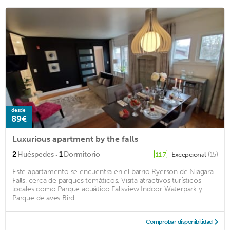
desde
89€
Luxurious apartment by the falls
·
2
Huéspedes
1
Dormitorio
Excepcional
(15)
11,7
Este apartamento se encuentra en el barrio Ryerson de Niagara
Falls, cerca de parques temáticos. Visita atractivos turísticos
locales como Parque acuático Fallsview Indoor Waterpark y
Parque de aves Bird ...
Comprobar disponibilidad