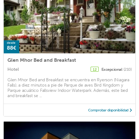
desde
88€
Glen Mhor Bed and Breakfast
Hotel
Excepcional
(210)
12
Glen Mhor Bed and Breakfast se encuentra en Ryerson (Niagara
Falls), a diez minutos a pie de Parque de aves Bird Kingdom y
Parque acuático Fallsview Indoor Waterpark. Además, este bed
and breakfast se ...
Comprobar disponibilidad