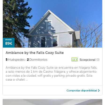
desde
89€
Ambiance by the Falls Cozy Suite
·
5
Huéspedes
2
Dormitorios
Excepcional
(3)
13,3
Ambiance by the Falls Cozy Suite se encuentra en Niagara Falls,
a solo menos de 1 km de Casino Niágara, y ofrece alojamiento
con vistas a la ciudad, wifi gratis y parking privado gratis. Esta
casa o chalet ...
Comprobar disponibilidad