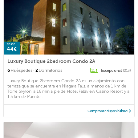
desde
44€
Luxury Boutique 2bedroom Condo 2A
·
6
Huéspedes
2
Dormitorios
Excepcional
(213)
11,5
Luxury Boutique 2bedroom Condo 2A es un alojamiento con
terraza que se encuentra en Niagara Falls, a menos de 1 km de
Torre Skylon, a 16 min a pie de Hotel Fallsview Casino Resort y a
1,5 km de Puente ...
Comprobar disponibilidad