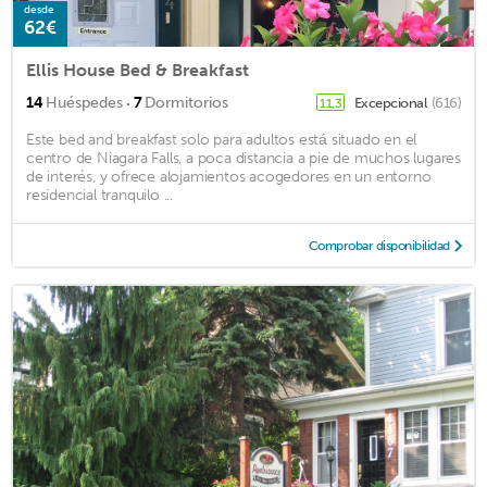
desde
62€
Ellis House Bed & Breakfast
·
14
Huéspedes
7
Dormitorios
Excepcional
(616)
11,3
Este bed and breakfast solo para adultos está situado en el
centro de Niagara Falls, a poca distancia a pie de muchos lugares
de interés, y ofrece alojamientos acogedores en un entorno
residencial tranquilo ...
Comprobar disponibilidad