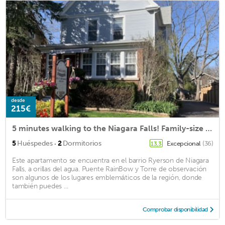
desde
215€
5 minutes walking to the Niagara Falls! Family-size suite with private entrance.
·
5
Huéspedes
2
Dormitorios
Excepcional
(36)
13,3
Este apartamento se encuentra en el barrio Ryerson de Niagara
Falls, a orillas del agua. Puente RainBow y Torre de observación
son algunos de los lugares emblemáticos de la región, donde
también puedes ...
Comprobar disponibilidad