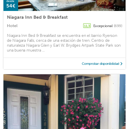
desde
54€
Niagara Inn Bed & Breakfast
Hotel
Excepcional
(699)
11,3
Niagara Inn Bed & Breakfast se encuentra en el barrio Ryerson
de Niagara Falls, cerca de una estación de tren. Centro de
naturaleza Niagara Glen y Earl W. Brydges Artpark State Park son
una buena muestra ...
Comprobar disponibilidad