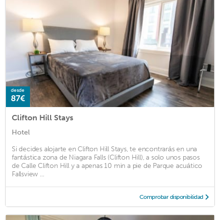
desde
87€
Clifton Hill Stays
Hotel
Si decides alojarte en Clifton Hill Stays, te encontrarás en una
fantástica zona de Niagara Falls (Clifton Hill), a solo unos pasos
de Calle Clifton Hill y a apenas 10 min a pie de Parque acuático
Fallsview ...
Comprobar disponibilidad