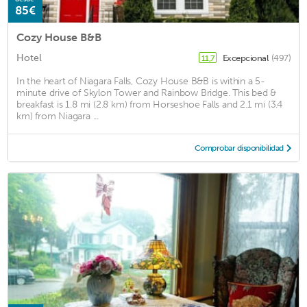
85€
Cozy House B&B
Hotel
Excepcional
(497)
11,7
In the heart of Niagara Falls, Cozy House B&B is within a 5-
minute drive of Skylon Tower and Rainbow Bridge. This bed &
breakfast is 1.8 mi (2.8 km) from Horseshoe Falls and 2.1 mi (3.4
km) from Niagara ...
Comprobar disponibilidad