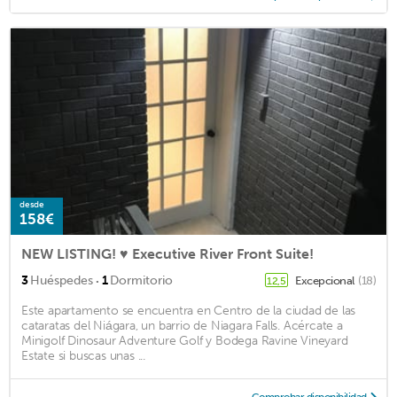
desde
158€
NEW LISTING! ♥ Executive River Front Suite!
·
3
Huéspedes
1
Dormitorio
Excepcional
(18)
12,5
Este apartamento se encuentra en Centro de la ciudad de las
cataratas del Niágara, un barrio de Niagara Falls. Acércate a
Minigolf Dinosaur Adventure Golf y Bodega Ravine Vineyard
Estate si buscas unas ...
Comprobar disponibilidad