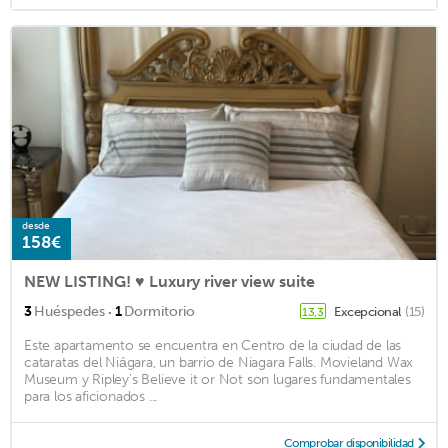
desde
158€
NEW LISTING! ♥ Luxury river view suite
·
3
Huéspedes
1
Dormitorio
Excepcional
(15)
13,3
Este apartamento se encuentra en Centro de la ciudad de las
cataratas del Niágara, un barrio de Niagara Falls. Movieland Wax
Museum y Ripley's Believe it or Not son lugares fundamentales
para los aficionados ...
Comprobar disponibilidad