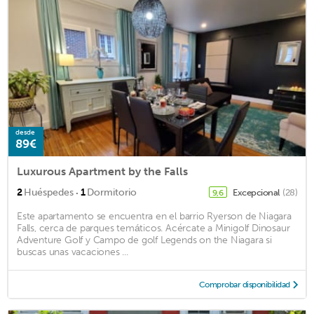
desde
89€
Luxurous Apartment by the Falls
·
2
Huéspedes
1
Dormitorio
Excepcional
(28)
9,6
Este apartamento se encuentra en el barrio Ryerson de Niagara
Falls, cerca de parques temáticos. Acércate a Minigolf Dinosaur
Adventure Golf y Campo de golf Legends on the Niagara si
buscas unas vacaciones ...
Comprobar disponibilidad