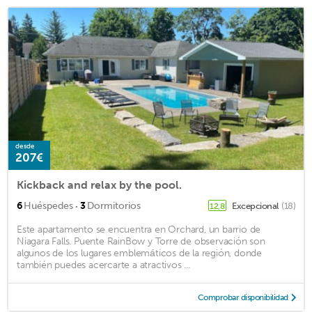
desde
207€
Kickback and relax by the pool.
·
6
Huéspedes
3
Dormitorios
Excepcional
(18)
12,8
Este apartamento se encuentra en Orchard, un barrio de
Niagara Falls. Puente RainBow y Torre de observación son
algunos de los lugares emblemáticos de la región, donde
también puedes acercarte a atractivos ...
Comprobar disponibilidad