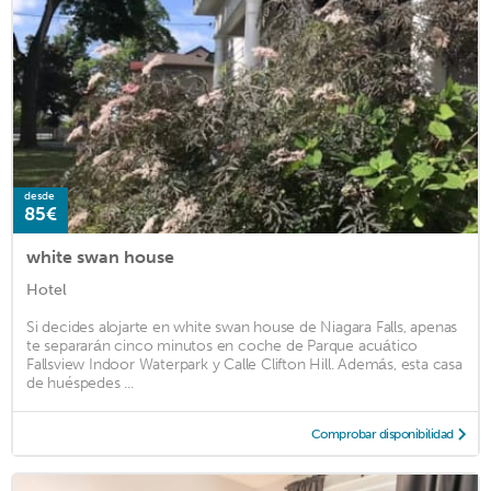
desde
85€
white swan house
Hotel
Si decides alojarte en white swan house de Niagara Falls, apenas
te separarán cinco minutos en coche de Parque acuático
Fallsview Indoor Waterpark y Calle Clifton Hill. Además, esta casa
de huéspedes ...
Comprobar disponibilidad