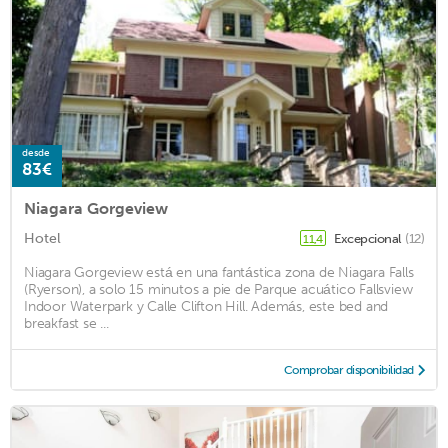
desde
83€
Niagara Gorgeview
Hotel
Excepcional
(12)
11,4
Niagara Gorgeview está en una fantástica zona de Niagara Falls
(Ryerson), a solo 15 minutos a pie de Parque acuático Fallsview
Indoor Waterpark y Calle Clifton Hill. Además, este bed and
breakfast se ...
Comprobar disponibilidad