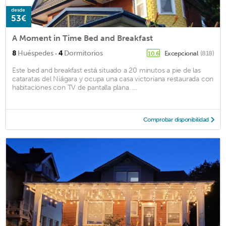
desde
53€
A Moment in Time Bed and Breakfast
·
8
Huéspedes
4
Dormitorios
Excepcional
(818)
10,6
Este bed and breakfast está situado a 20 minutos a pie de las
cataratas del Niágara y ocupa una casa victoriana restaurada con
habitaciones con TV de pantalla plana. ...
Comprobar disponibilidad