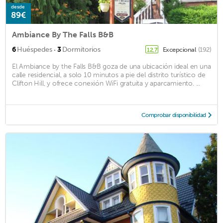
desde
89€
Ambiance By The Falls B&B
·
6
Huéspedes
3
Dormitorios
Excepcional
(192)
12,7
El Ambiance by the Falls B&B goza de una ubicación ideal en una
calle residencial, a solo 10 minutos a pie del distrito turístico de
Clifton Hill, y ofrece conexión WiFi gratuita y aparcamiento. ...
Comprobar disponibilidad