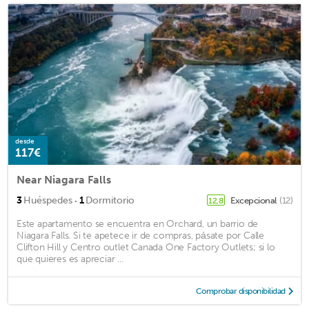
desde
117€
Near Niagara Falls
·
3
Huéspedes
1
Dormitorio
Excepcional
(12)
12,8
Este apartamento se encuentra en Orchard, un barrio de
Niagara Falls. Si te apetece ir de compras, pásate por Calle
Clifton Hill y Centro outlet Canada One Factory Outlets; si lo
que quieres es apreciar ...
Comprobar disponibilidad