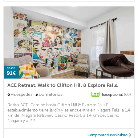
desde
91€
ACE Retreat. Walk to Clifton Hill & Explore Falls.
·
6
Huéspedes
3
Dormitorios
Excepcional
(60)
13,3
Retiro ACE. Camine hasta Clifton Hill & Explore Falls.El
establecimiento tiene jardín y se encuentra en Niagara Falls, a 1,4
km del Niagara Fallsview Casino Resort, a 1,4 km del Casino
Niagara y a 2,2 ...
Comprobar disponibilidad