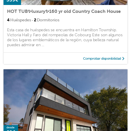
HOT TUB✨luxury✨160 yr old Country Coach House
·
4
Huéspedes
2
Dormitorios
Esta casa de huéspedes se encuentra en Hamilton Township.
Victoria Hall y Faro del rompeolas de Cobourg Este son algunos
de los lugares emblemáticos de la región, cuya belleza natural
puedes admirar en ...
Comprobar disponibilidad
desde