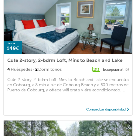
desde
149€
Cute 2-story, 2-bdrm Loft, Mins to Beach and Lake
·
4
Huéspedes
2
Dormitorios
Excepcional
(6)
13,3
Cute 2-story, 2-bdrm Loft, Mins to Beach and Lake se encuentra
en Cobourg, a 8 min a pie de Cobourg Beach y a 600 metros de
Puerto de Cobourg, y ofrece wifi gratis y aire acondicionado. ...
Comprobar disponibilidad