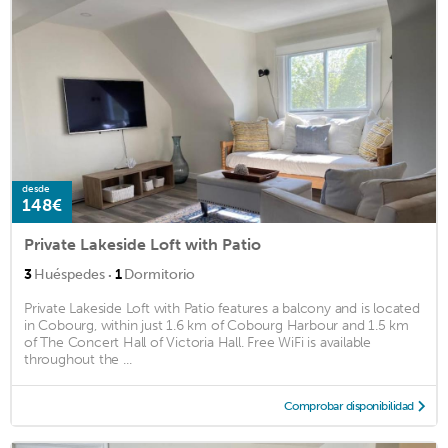
desde
148€
Private Lakeside Loft with Patio
·
3
Huéspedes
1
Dormitorio
Private Lakeside Loft with Patio features a balcony and is located
in Cobourg, within just 1.6 km of Cobourg Harbour and 1.5 km
of The Concert Hall of Victoria Hall. Free WiFi is available
throughout the ...
Comprobar disponibilidad