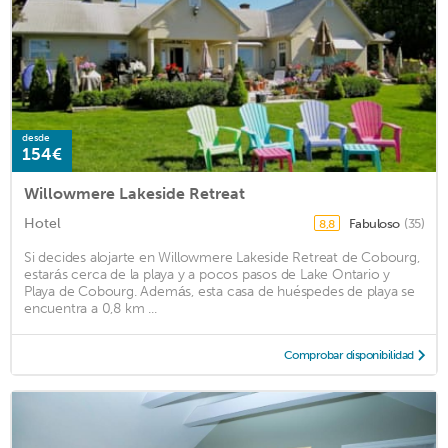
desde
154€
Willowmere Lakeside Retreat
Hotel
Fabuloso
(35)
8,8
Si decides alojarte en Willowmere Lakeside Retreat de Cobourg,
estarás cerca de la playa y a pocos pasos de Lake Ontario y
Playa de Cobourg. Además, esta casa de huéspedes de playa se
encuentra a 0,8 km ...
Comprobar disponibilidad