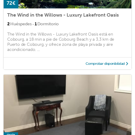
72€
The Wind in the Willows - Luxury Lakefront Oasis
·
2
Huéspedes
1
Dormitorio
The Wind in the Willows - Luxury Lakefront Oasis está en
Cobourg, a 18 min a pie de Cobourg Beach y a 3,3 km de
Puerto de Cobourg, y ofrece zona de playa privada y aire
acondicionado. ...
Comprobar disponibilidad
desde