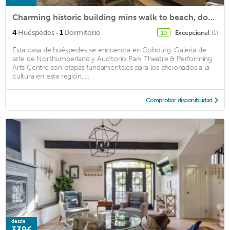
Charming historic building mins walk to beach, downtown, train and amenities
·
4
Huéspedes
1
Dormitorio
Excepcional
(1)
10
Esta casa de huéspedes se encuentra en Cobourg. Galería de
arte de Northumberland y Auditorio Park Theatre & Performing
Arts Centre son etapas fundamentales para los aficionados a la
cultura en esta región, ...
Comprobar disponibilidad
desde
339€