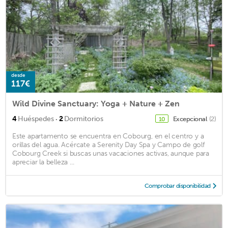
desde
117€
Wild Divine Sanctuary: Yoga + Nature + Zen
·
4
Huéspedes
2
Dormitorios
Excepcional
(2)
10
Este apartamento se encuentra en Cobourg, en el centro y a
orillas del agua. Acércate a Serenity Day Spa y Campo de golf
Cobourg Creek si buscas unas vacaciones activas, aunque para
apreciar la belleza ...
Comprobar disponibilidad