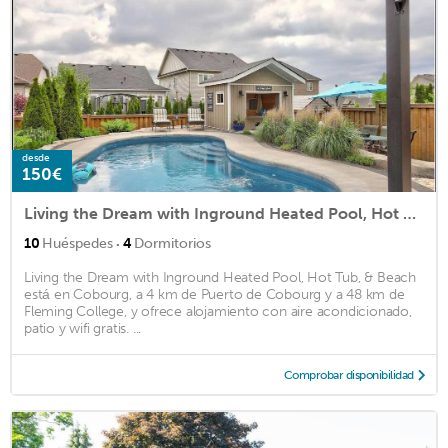
desde
150€
Living the Dream with Inground Heated Pool, Hot Tub, & Beach
·
10
Huéspedes
4
Dormitorios
Living the Dream with Inground Heated Pool, Hot Tub, & Beach
está en Cobourg, a 4 km de Puerto de Cobourg y a 48 km de
Fleming College, y ofrece alojamiento con aire acondicionado,
patio y wifi gratis. ...
Comprobar disponibilidad