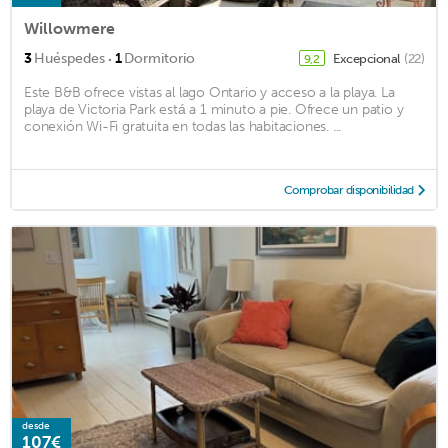
Willowmere
·
3
Huéspedes
1
Dormitorio
Excepcional
(22)
9,2
Este B&B ofrece vistas al lago Ontario y acceso a la playa. La
playa de Victoria Park está a 1 minuto a pie. Ofrece un patio y
conexión Wi-Fi gratuita en todas las habitaciones. ...
Comprobar disponibilidad
desde
107€