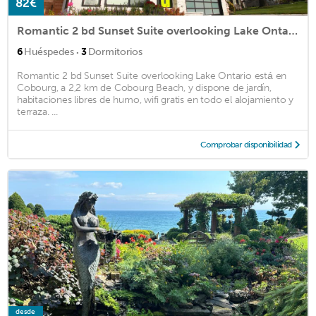
82€
Romantic 2 bd Sunset Suite overlooking Lake Ontario
·
6
Huéspedes
3
Dormitorios
Romantic 2 bd Sunset Suite overlooking Lake Ontario está en
Cobourg, a 2,2 km de Cobourg Beach, y dispone de jardín,
habitaciones libres de humo, wifi gratis en todo el alojamiento y
terraza. ...
Comprobar disponibilidad
desde