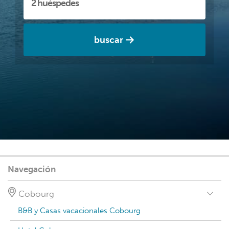
buscar
Navegación
Cobourg
B&B y Casas vacacionales Cobourg