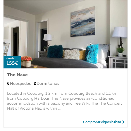
desde
155€
The Nave
·
6
Huéspedes
2
Dormitorios
Located in Cobourg, 1.2 km from Cobourg Beach and 1.1 km
from Cobourg Harbour, The Nave provides air-conditioned
accommodation with a balcony and free WiFi. The The Concert
Hall of Victoria Hall is within ...
Comprobar disponibilidad