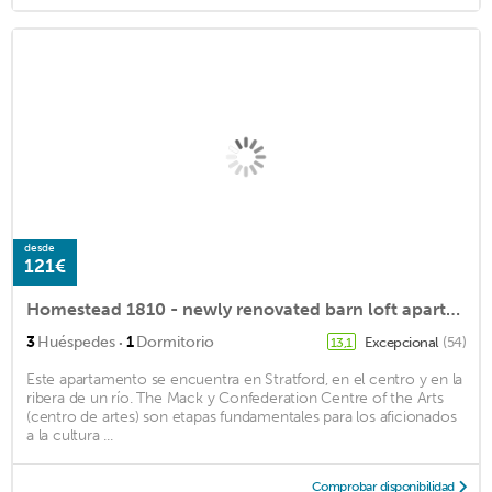
desde
121€
Homestead 1810 - newly renovated barn loft apartment minutes from Charlottetown
·
3
Huéspedes
1
Dormitorio
Excepcional
(54)
13,1
Este apartamento se encuentra en Stratford, en el centro y en la
ribera de un río. The Mack y Confederation Centre of the Arts
(centro de artes) son etapas fundamentales para los aficionados
a la cultura ...
Comprobar disponibilidad