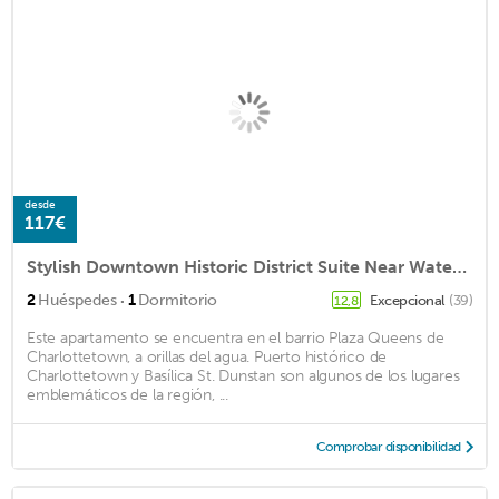
desde
117€
Stylish Downtown Historic District Suite Near Water Front & Convention Centre
·
2
Huéspedes
1
Dormitorio
Excepcional
(39)
12,8
Este apartamento se encuentra en el barrio Plaza Queens de
Charlottetown, a orillas del agua. Puerto histórico de
Charlottetown y Basílica St. Dunstan son algunos de los lugares
emblemáticos de la región, ...
Comprobar disponibilidad