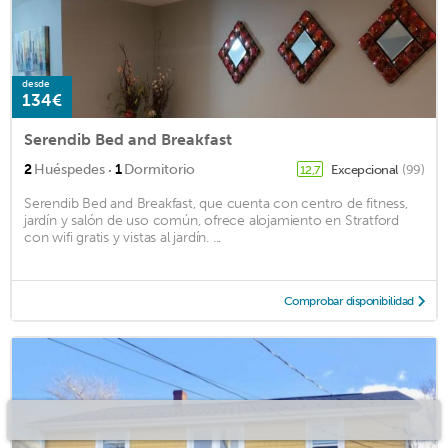
desde
134€
Serendib Bed and Breakfast
·
2
Huéspedes
1
Dormitorio
Excepcional
(99)
12,7
Serendib Bed and Breakfast, que cuenta con centro de fitness,
jardín y salón de uso común, ofrece alojamiento en Stratford
con wifi gratis y vistas al jardín. ...
Comprobar disponibilidad