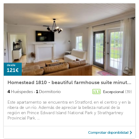
desde
121€
Homestead 1810 - beautiful farmhouse suite minutes from Charlottetown
·
4
Huéspedes
1
Dormitorio
Excepcional
(39)
13,3
Este apartamento se encuentra en Stratford, en el centro y en la
ribera de un río. Además de apreciar la belleza natural de la
región en Prince Edward Island National Park y Strathgartney
Provincial Park, ...
Comprobar disponibilidad