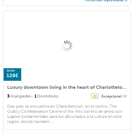
Comprobar disponibilidad
desde
128€
Luxury downtown living in the heart of Charlottetown. Come play on our Island!!!
·
3
Huéspedes
1
Dormitorio
Excepcional
(4)
10
Este piso se encuentra en Charlottetown, en el centro. The
Guild y Confederation Centre of the Arts (centro de artes) son
lugares fundamentales para los aficionados a la cultura en esta
región, donde también ...