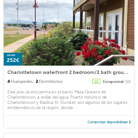
desde
252€
Charlottetown waterfront 2 bedroom/2 bath ground level
·
4
Huéspedes
2
Dormitorios
Excepcional
(12)
10
Este piso se encuentra en el barrio Plaza Queens de
Charlottetown, a orillas del agua. Puerto histórico de
Charlottetown y Basílica St. Dunstan son algunos de los lugares
emblemáticos de la región, donde ...
Comprobar disponibilidad