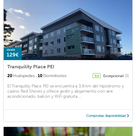
desde
129€
Tranquility Place PEI
·
20
Huéspedes
10
Dormitorios
Excepcional
(3)
9,4
El Tranquility Place PEI se encuentra a 3,8 km del hipódromo y
casino Red Shores y ofrece jardín y alojamiento con aire
acondicionado, balcón y WiFi gratuita. ...
Comprobar disponibilidad