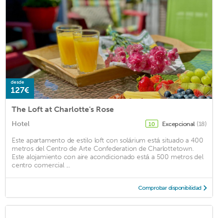
desde
127€
The Loft at Charlotte's Rose
Hotel
Excepcional
(18)
10
Este apartamento de estilo loft con solárium está situado a 400
metros del Centro de Arte Confederation de Charlottetown.
Este alojamiento con aire acondicionado está a 500 metros del
centro comercial ...
Comprobar disponibilidad