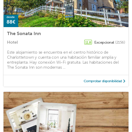
desde
88€
The Sonata Inn
Hotel
Excepcional
(2156)
11,8
Este alojamiento se encuentra en el centro histórico de
Charlottetown y cuenta con una habitación familiar amplia y
entreplanta. Hay conexión Wi-Fi gratuita. Las habitaciones del
The Sonata Inn son modernas ...
Comprobar disponibilidad