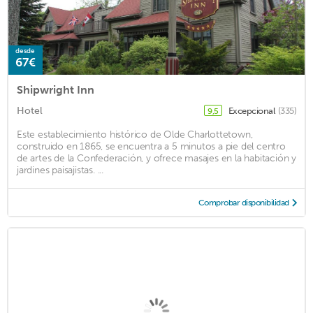
desde
67€
Shipwright Inn
Hotel
Excepcional
(335)
9,5
Este establecimiento histórico de Olde Charlottetown,
construido en 1865, se encuentra a 5 minutos a pie del centro
de artes de la Confederación, y ofrece masajes en la habitación y
jardines paisajistas. ...
Comprobar disponibilidad