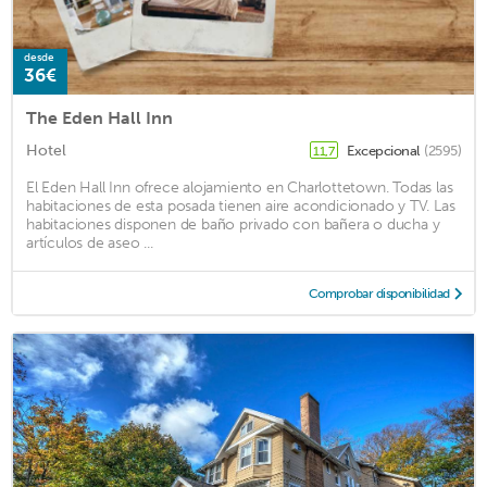
desde
36€
The Eden Hall Inn
Hotel
Excepcional
(2595)
11,7
El Eden Hall Inn ofrece alojamiento en Charlottetown. Todas las
habitaciones de esta posada tienen aire acondicionado y TV. Las
habitaciones disponen de baño privado con bañera o ducha y
artículos de aseo ...
Comprobar disponibilidad