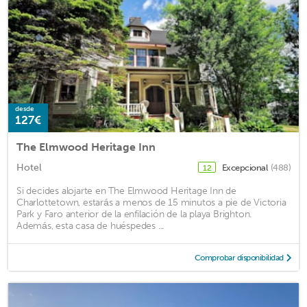
desde
127€
The Elmwood Heritage Inn
Hotel
Excepcional
(488)
12
Si decides alojarte en The Elmwood Heritage Inn de
Charlottetown, estarás a menos de 15 minutos a pie de Victoria
Park y Faro anterior de la enfilación de la playa Brighton.
Además, esta casa de huéspedes ...
Comprobar disponibilidad