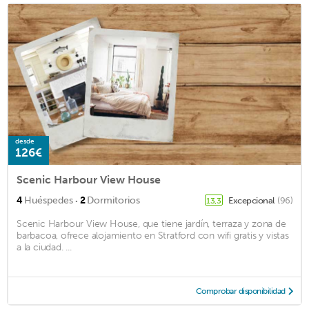
desde
126€
Scenic Harbour View House
·
4
Huéspedes
2
Dormitorios
Excepcional
(96)
13,3
Scenic Harbour View House, que tiene jardín, terraza y zona de
barbacoa, ofrece alojamiento en Stratford con wifi gratis y vistas
a la ciudad. ...
Comprobar disponibilidad