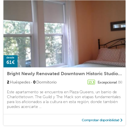
desde
61€
Bright Newly Renovated Downtown Historic Studio on Water Street
·
2
Huéspedes
0
Dormitorio
Excepcional
(9)
13,3
Este apartamento se encuentra en Plaza Queens, un barrio de
Charlottetown. The Guild y The Mack son etapas fundamentales
para los aficionados a la cultura en esta región, donde también
puedes acercarte ...
Comprobar disponibilidad