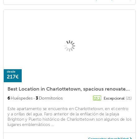
desde
217€
Best Location in Charlottetown, spacious renovated, with new deck, AC.
·
6
Huéspedes
3
Dormitorios
Excepcional
(21)
13,1
Este apartamento se encuentra en Charlottetown, en el centro
y a orillas del agua. Faro anterior de la enfilación de la playa
Brighton y Puerto histórico de Charlottetown son algunos de los
lugares emblemáticos ...