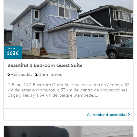
desde
163€
Beautiful 2 Bedroom Guest Suite
·
6
Huéspedes
2
Dormitorios
El Beautiful 2 Bedroom Guest Suite se encuentra en Airdrie, a 32
km del estadio McMahon, a 33 km del centro de convenciones
Calgary Telus y a 34 km del parque Stampede. ...
Comprobar disponibilidad