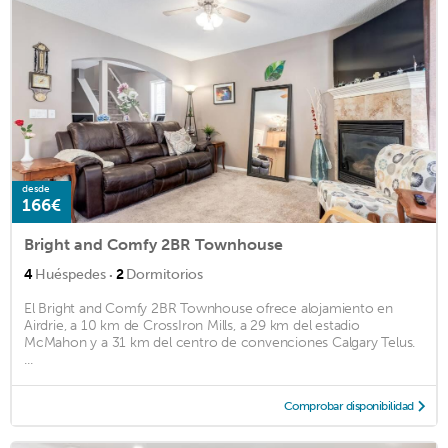
desde
166€
Bright and Comfy 2BR Townhouse
·
4
Huéspedes
2
Dormitorios
El Bright and Comfy 2BR Townhouse ofrece alojamiento en
Airdrie, a 10 km de CrossIron Mills, a 29 km del estadio
McMahon y a 31 km del centro de convenciones Calgary Telus.
...
Comprobar disponibilidad