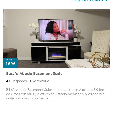
desde
169€
BlissfulAbode Basement Suite
·
4
Huéspedes
1
Dormitorio
BlissfulAbode Basement Suite se encuentra en Airdrie, a 8,9 km
de CrossIron Mills y a 28 km de Estadio McMahon, y ofrece wifi
gratis y aire acondicionado. ...