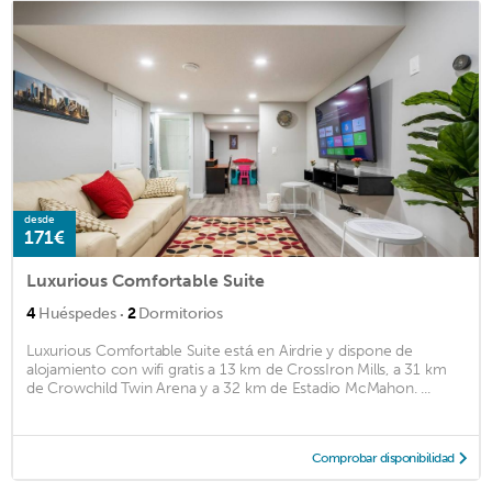
desde
171€
Luxurious Comfortable Suite
·
4
Huéspedes
2
Dormitorios
Luxurious Comfortable Suite está en Airdrie y dispone de
alojamiento con wifi gratis a 13 km de CrossIron Mills, a 31 km
de Crowchild Twin Arena y a 32 km de Estadio McMahon. ...
Comprobar disponibilidad