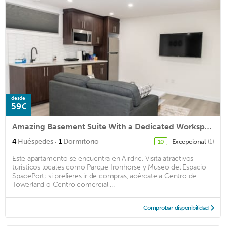
desde
59€
Amazing Basement Suite With a Dedicated Workspace
·
4
Huéspedes
1
Dormitorio
Excepcional
(1)
10
Este apartamento se encuentra en Airdrie. Visita atractivos
turísticos locales como Parque Ironhorse y Museo del Espacio
SpacePort; si prefieres ir de compras, acércate a Centro de
Towerland o Centro comercial ...
Comprobar disponibilidad