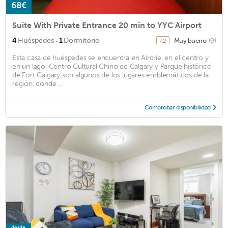
68€
Suite With Private Entrance 20 min to YYC Airport
·
4
Huéspedes
1
Dormitorio
Muy bueno
(9)
7,2
Esta casa de huéspedes se encuentra en Airdrie, en el centro y
en un lago. Centro Cultural Chino de Calgary y Parque histórico
de Fort Calgary son algunos de los lugares emblemáticos de la
región, donde ...
Comprobar disponibilidad
desde