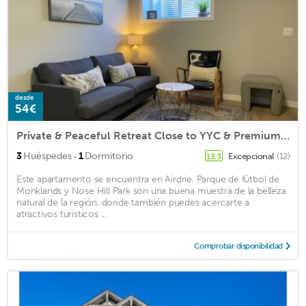
desde
54€
Private & Peaceful Retreat Close to YYC & Premium Outlet Mall
·
3
Huéspedes
1
Dormitorio
Excepcional
(12)
13,3
Este apartamento se encuentra en Airdrie. Parque de fútbol de
Monklands y Nose Hill Park son una buena muestra de la belleza
natural de la región, donde también puedes acercarte a
atractivos turísticos ...
Comprobar disponibilidad