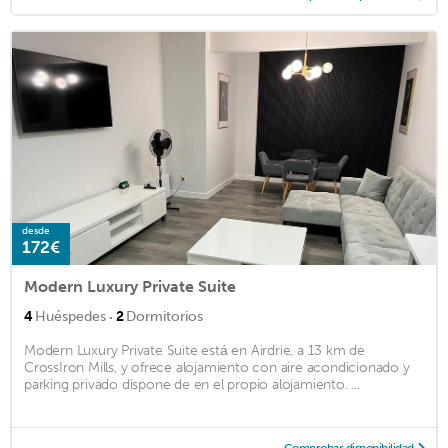
desde
172€
Modern Luxury Private Suite
·
4
Huéspedes
2
Dormitorios
Modern Luxury Private Suite está en Airdrie, a 13 km de
CrossIron Mills, y ofrece alojamiento con aire acondicionado y
parking privado dispone de en el propio alojamiento. ...
Comprobar disponibilidad