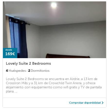
desde
169€
Lovely Suite 2 Bedrooms
·
4
Huéspedes
2
Dormitorios
Lovely Suite 2 Bedrooms se encuentra en Airdrie, a 13 km de
CrossIron Mills y a 31 km de Crowchild Twin Arena, y ofrece
alojamiento con equipamiento como wifi gratis y TV de pantalla
plana. ...
Comprobar disponibilidad