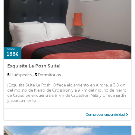
desde
166€
Exquisite La Posh Suite!
·
5
Huéspedes
3
Dormitorios
¡Exquisita Suite La Posh! Ofrece alojamiento en Airdrie, a 3,8 km
del molino de hierro de CrossIron y a 9 km del molino de hierro
de Cross. Se encuentra a 9 km de CrossIron Mills y ofrece jardín
y aparcamiento ...
Comprobar disponibilidad