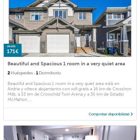
desde
171€
Beautiful and Spacious 1 room in a very quiet area
·
2
Huéspedes
1
Dormitorio
Beautiful and Spacious 1 room in a very quiet area está en
Airdrie y ofrece alojamiento con wifi gratis a 16 km de CrossIron
Mills, a 33 km de Crowchild Twin Arena y a 35 km de Estadio
McMahon. ...
Comprobar disponibilidad