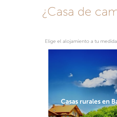
¿Casa de camp
Elige el alojamiento a tu medid
Casas rurales en 