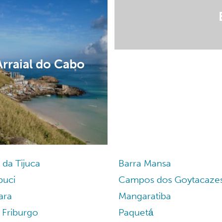
Arraial do Cabo
 da Tijuca
Barra Mansa
uci
Campos dos Goytacaze
ara
Mangaratiba
 Friburgo
Paquetá