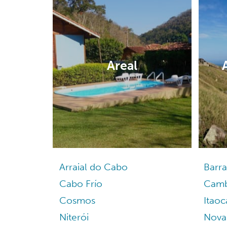
Areal
Arraial do Cabo
Barra
Cabo Frío
Camb
Cosmos
Itaoc
Niterói
Nova