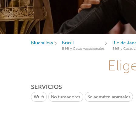
Bluepillow
Brasil
Río de Jan
B&B y Casas vacacionales
B&B y Casas v
Elig
SERVICIOS
Wi-fi
No fumadores
Se admiten animales