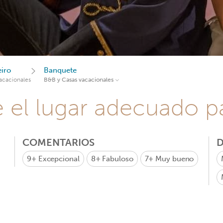
eiro
Banquete
acacionales
B&B y Casas vacacionales
e el lugar adecuado pa
COMENTARIOS
D
9+
Excepcional
8+
Fabuloso
7+
Muy bueno