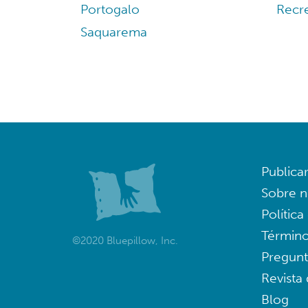
Portogalo
Recre
Saquarema
Publica
Sobre n
Política
Término
©2020 Bluepillow, Inc.
Pregunt
Revista
Blog