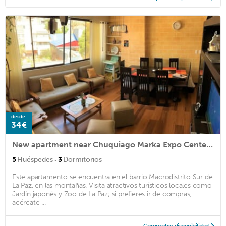
desde
34€
New apartment near Chuquiago Marka Expo Center and Las Cholas Park
·
5
Huéspedes
3
Dormitorios
Este apartamento se encuentra en el barrio Macrodistrito Sur de
La Paz, en las montañas. Visita atractivos turísticos locales como
Jardín japonés y Zoo de La Paz; si prefieres ir de compras,
acércate ...
Comprobar disponibilidad