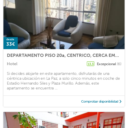
desde
33€
DEPARTAMENTO PISO 20a, CENTRICO, CERCA EMBAJADA AMERICANA, TELEFERICO, MALLS, VISTAS PANORAMICAS y SEGURO
Hotel
Excepcional
(6)
13,3
Si decides alojarte en este apartamento, disfrutarás de una
céntrica ubicación en La Paz, a solo cinco minutos en coche de
Estadio Hernando Siles y Plaza Murillo. Además, este
apartamento se encuentra ...
Comprobar disponibilidad