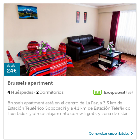
desde
24€
Brussels apartment
·
4
Huéspedes
2
Dormitorios
Excepcional
(33)
9,6
Brussels apartment está en el centro de La Paz, a 3,3 km de
Estación Teleférico Sopocachi y a 4,1 km de Estación Teleférico
Libertador, y ofrece alojamiento con wifi gratis y zona de estar. ...
Comprobar disponibilidad