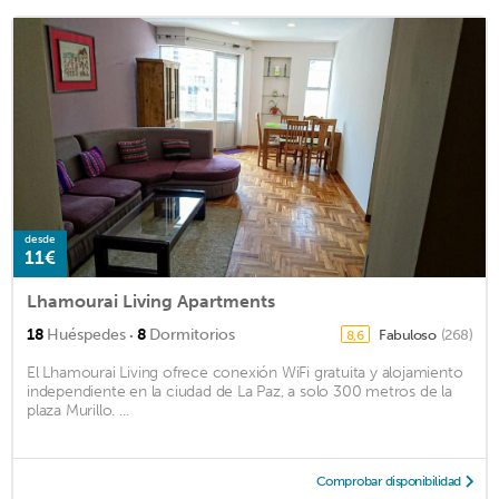
desde
11€
Lhamourai Living Apartments
·
18
Huéspedes
8
Dormitorios
Fabuloso
(268)
8,6
El Lhamourai Living ofrece conexión WiFi gratuita y alojamiento
independiente en la ciudad de La Paz, a solo 300 metros de la
plaza Murillo. ...
Comprobar disponibilidad