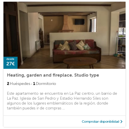
desde
27€
Heating, garden and fireplace. Studio type
·
2
Huéspedes
1
Dormitorio
Este apartamento se encuentra en La Paz centro, un barrio de
La Paz. Iglesia de San Pedro y Estadio Hernando Siles son
algunos de los lugares emblemáticos de la región, donde
también puedes ir de compras ...
Comprobar disponibilidad