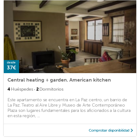
desde
37€
Central heating + garden. American kitchen
·
4
Huéspedes
2
Dormitorios
Este apartamento se encuentra en La Paz centro, un barrio de
La Paz. Teatro al Aire Libre y Museo de Arte Contemporáneo
Plaza son lugares fundamentales para los aficionados a la cultura
en esta región, ...
Comprobar disponibilidad