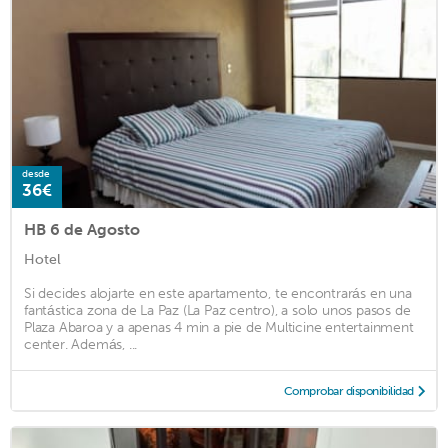
desde
36€
HB 6 de Agosto
Hotel
Si decides alojarte en este apartamento, te encontrarás en una
fantástica zona de La Paz (La Paz centro), a solo unos pasos de
Plaza Abaroa y a apenas 4 min a pie de Multicine entertainment
center. Además, ...
Comprobar disponibilidad