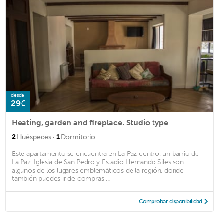
desde
29€
Heating, garden and fireplace. Studio type
·
2
Huéspedes
1
Dormitorio
Este apartamento se encuentra en La Paz centro, un barrio de
La Paz. Iglesia de San Pedro y Estadio Hernando Siles son
algunos de los lugares emblemáticos de la región, donde
también puedes ir de compras ...
Comprobar disponibilidad