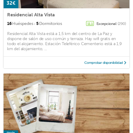
32€
Residencial Alta Vista
·
16
Huéspedes
5
Dormitorios
Excepcional
(290)
11,1
Residencial Alta Vista está a 1,5 km del centro de La Paz y
dispone de salón de uso común y terraza. Hay wifi gratis en
todo el alojamiento. Estación Teleférico Cementerio está a 1,9
km del alojamiento, ...
Comprobar disponibilidad
desde