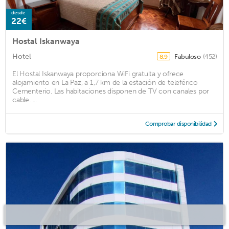
desde
22€
Hostal Iskanwaya
Hotel
Fabuloso
(452)
8,9
El Hostal Iskanwaya proporciona WiFi gratuita y ofrece
alojamiento en La Paz, a 1,7 km de la estación de teleférico
Cementerio. Las habitaciones disponen de TV con canales por
cable. ...
Comprobar disponibilidad