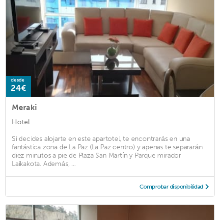
desde
24€
Meraki
Hotel
Si decides alojarte en este apartotel, te encontrarás en una
fantástica zona de La Paz (La Paz centro) y apenas te separarán
diez minutos a pie de Plaza San Martín y Parque mirador
Laikakota. Además, ...
Comprobar disponibilidad