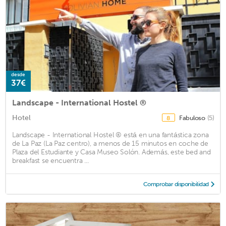
desde
37€
Landscape - International Hostel ®
Hotel
Fabuloso
(5)
8
Landscape - International Hostel ® está en una fantástica zona
de La Paz (La Paz centro), a menos de 15 minutos en coche de
Plaza del Estudiante y Casa Museo Solón. Además, este bed and
breakfast se encuentra ...
Comprobar disponibilidad