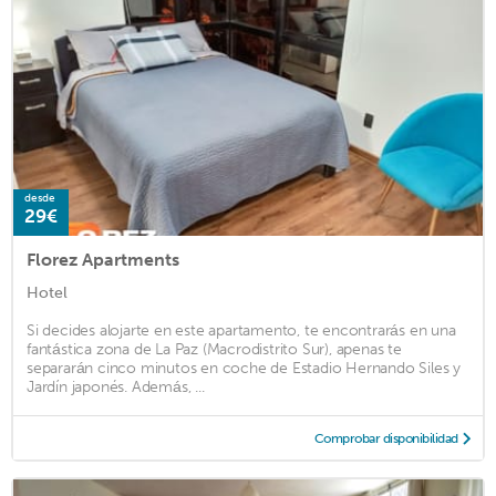
desde
29€
Florez Apartments
Hotel
Si decides alojarte en este apartamento, te encontrarás en una
fantástica zona de La Paz (Macrodistrito Sur), apenas te
separarán cinco minutos en coche de Estadio Hernando Siles y
Jardín japonés. Además, ...
Comprobar disponibilidad