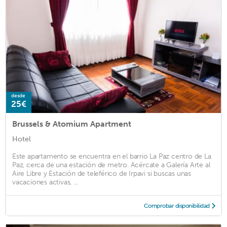
desde
25€
Brussels & Atomium Apartment
Hotel
Este apartamento se encuentra en el barrio La Paz centro de La
Paz, cerca de una estación de metro. Acércate a Galería Arte al
Aire Libre y Estación de teleférico de Irpavi si buscas unas
vacaciones activas, ...
Comprobar disponibilidad