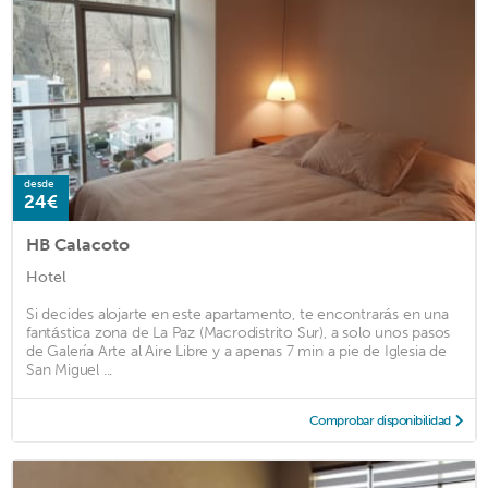
desde
24€
HB Calacoto
Hotel
Si decides alojarte en este apartamento, te encontrarás en una
fantástica zona de La Paz (Macrodistrito Sur), a solo unos pasos
de Galería Arte al Aire Libre y a apenas 7 min a pie de Iglesia de
San Miguel ...
Comprobar disponibilidad