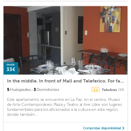
desde
33€
In the middle. In front of Mall and Teleferico. For families and businesses.
·
5
Huéspedes
3
Dormitorios
Fabuloso
(14)
8,8
Este apartamento se encuentra en La Paz, en el centro. Museo
de Arte Contemporáneo Plaza y Teatro al Aire Libre son lugares
fundamentales para los aficionados a la cultura en esta región,
donde también ...
Comprobar disponibilidad