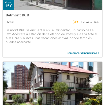
desde
15€
Belmont B&B
Hotel
Fabuloso
(64)
8,3
Belmont B&B se encuentra en La Paz centro, un barrio de La
Paz. Acércate a Estación de teleférico de Irpavi y Galería Arte al
Aire Libre si buscas unas vacaciones activas, donde también
puedes acercarte ...
Comprobar disponibilidad