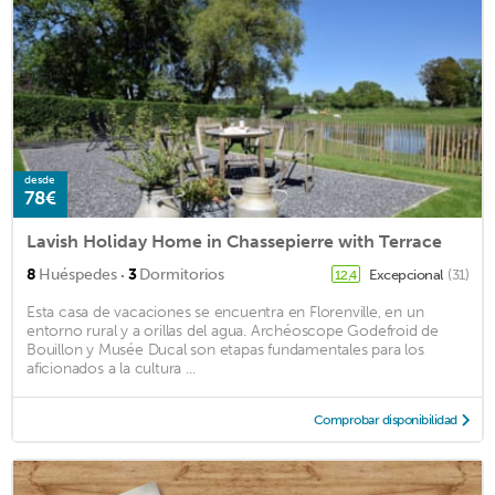
desde
78€
Lavish Holiday Home in Chassepierre with Terrace
·
8
Huéspedes
3
Dormitorios
Excepcional
(31)
12,4
Esta casa de vacaciones se encuentra en Florenville, en un
entorno rural y a orillas del agua. Archéoscope Godefroid de
Bouillon y Musée Ducal son etapas fundamentales para los
aficionados a la cultura ...
Comprobar disponibilidad