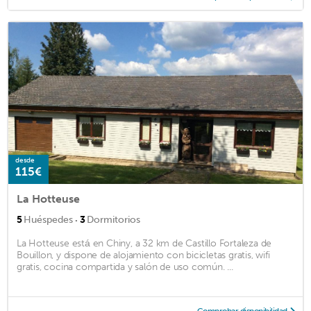
desde
115€
La Hotteuse
·
5
Huéspedes
3
Dormitorios
La Hotteuse está en Chiny, a 32 km de Castillo Fortaleza de
Bouillon, y dispone de alojamiento con bicicletas gratis, wifi
gratis, cocina compartida y salón de uso común. ...
Comprobar disponibilidad