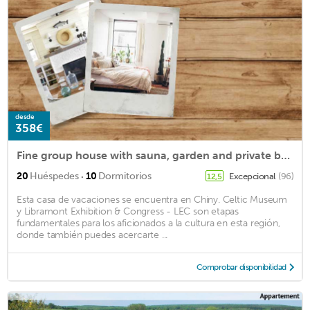
desde
358€
Fine group house with sauna, garden and private bathrooms
·
20
Huéspedes
10
Dormitorios
Excepcional
(96)
12,5
Esta casa de vacaciones se encuentra en Chiny. Celtic Museum
y Libramont Exhibition & Congress - LEC son etapas
fundamentales para los aficionados a la cultura en esta región,
donde también puedes acercarte ...
Comprobar disponibilidad