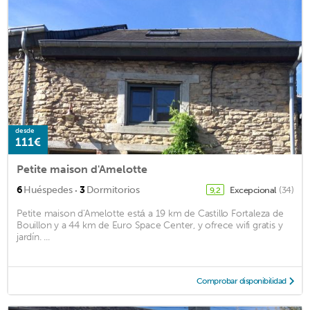
desde
111€
Petite maison d'Amelotte
·
6
Huéspedes
3
Dormitorios
Excepcional
(34)
9,2
Petite maison d'Amelotte está a 19 km de Castillo Fortaleza de
Bouillon y a 44 km de Euro Space Center, y ofrece wifi gratis y
jardín. ...
Comprobar disponibilidad