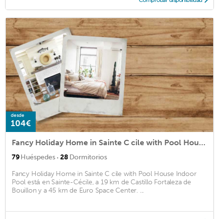
desde
104€
Fancy Holiday Home in Sainte C cile with Pool House Indoor Pool
·
79
Huéspedes
28
Dormitorios
Fancy Holiday Home in Sainte C cile with Pool House Indoor
Pool está en Sainte-Cécile, a 19 km de Castillo Fortaleza de
Bouillon y a 45 km de Euro Space Center. ...