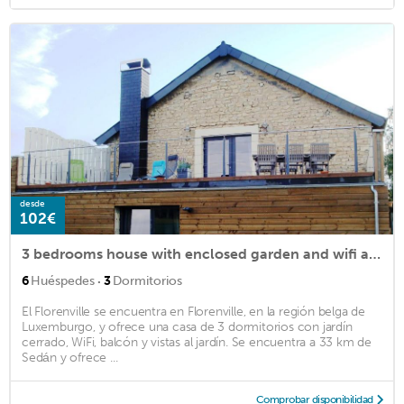
desde
102€
3 bedrooms house with enclosed garden and wifi at Florenville
·
6
Huéspedes
3
Dormitorios
El Florenville se encuentra en Florenville, en la región belga de
Luxemburgo, y ofrece una casa de 3 dormitorios con jardín
cerrado, WiFi, balcón y vistas al jardín. Se encuentra a 33 km de
Sedán y ofrece ...
Comprobar disponibilidad