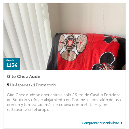
desde
113€
Gîte Chez Aude
·
5
Huéspedes
1
Dormitorio
Gîte Chez Aude se encuentra a solo 26 km de Castillo Fortaleza
de Bouillon y ofrece alojamiento en Florenville con salón de uso
común y terraza, además de cocina compartida. Hay un
restaurante en el propio ...
Comprobar disponibilidad