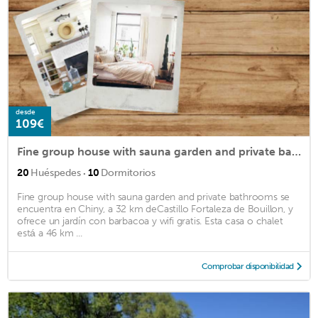
desde
109€
Fine group house with sauna garden and private bathrooms
·
20
Huéspedes
10
Dormitorios
Fine group house with sauna garden and private bathrooms se
encuentra en Chiny, a 32 km deCastillo Fortaleza de Bouillon, y
ofrece un jardín con barbacoa y wifi gratis. Esta casa o chalet
está a 46 km ...
Comprobar disponibilidad