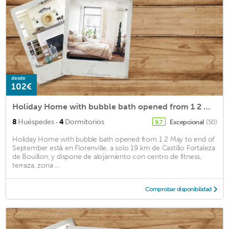
desde
102€
Holiday Home with bubble bath opened from 1 2 May to end of September
·
8
Huéspedes
4
Dormitorios
Excepcional
(50)
9,7
Holiday Home with bubble bath opened from 1 2 May to end of
September está en Florenville, a solo 19 km de Castillo Fortaleza
de Bouillon, y dispone de alojamiento con centro de fitness,
terraza, zona ...
Comprobar disponibilidad