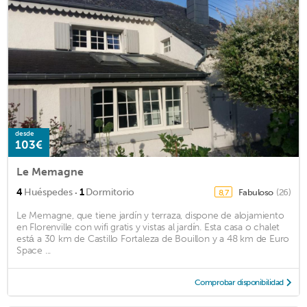
desde
103€
Le Memagne
·
4
Huéspedes
1
Dormitorio
Fabuloso
(26)
8,7
Le Memagne, que tiene jardín y terraza, dispone de alojamiento
en Florenville con wifi gratis y vistas al jardín. Esta casa o chalet
está a 30 km de Castillo Fortaleza de Bouillon y a 48 km de Euro
Space ...
Comprobar disponibilidad