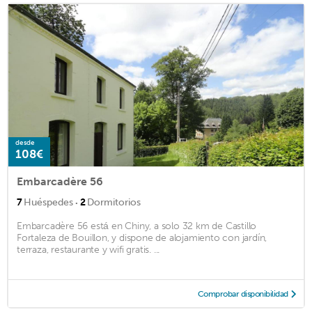
desde
108€
Embarcadère 56
·
7
Huéspedes
2
Dormitorios
Embarcadère 56 está en Chiny, a solo 32 km de Castillo
Fortaleza de Bouillon, y dispone de alojamiento con jardín,
terraza, restaurante y wifi gratis. ...
Comprobar disponibilidad