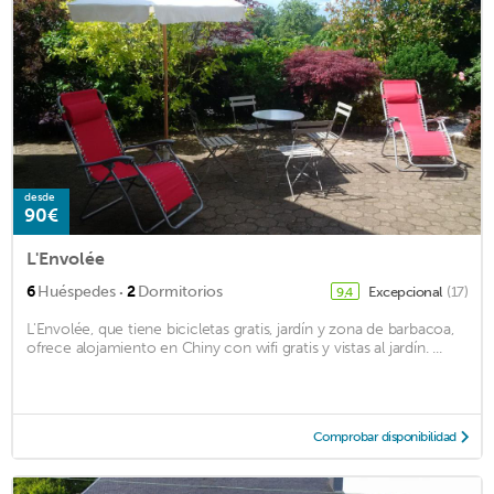
desde
90€
L'Envolée
·
6
Huéspedes
2
Dormitorios
Excepcional
(17)
9,4
L'Envolée, que tiene bicicletas gratis, jardín y zona de barbacoa,
ofrece alojamiento en Chiny con wifi gratis y vistas al jardín. ...
Comprobar disponibilidad