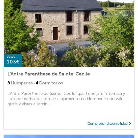
desde
103€
L'Antre Parenthèse de Sainte-Cécile
·
8
Huéspedes
4
Dormitorios
L'Antre Parenthèse de Sainte-Cécile, que tiene jardín, terraza y
zona de barbacoa, ofrece alojamiento en Florenville con wifi
gratis y vistas al jardín. ...
Comprobar disponibilidad