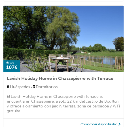
desde
107€
Lavish Holiday Home in Chassepierre with Terrace
·
8
Huéspedes
3
Dormitorios
El Lavish Holiday Home in Chassepierre with Terrace se
encuentra en Chassepierre, a solo 22 km del castillo de Bouillon,
y ofrece alojamiento con jardín, terraza, zona de barbacoa y WiFi
gratuita. ...
Comprobar disponibilidad