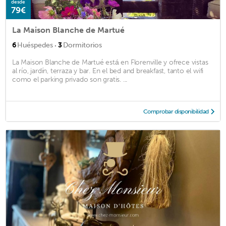
desde
79€
La Maison Blanche de Martué
·
6
Huéspedes
3
Dormitorios
La Maison Blanche de Martué está en Florenville y ofrece vistas
al río, jardín, terraza y bar. En el bed and breakfast, tanto el wifi
como el parking privado son gratis. ...
Comprobar disponibilidad