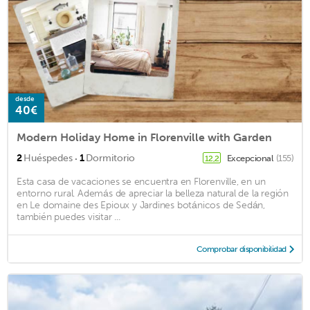
desde
40€
Modern Holiday Home in Florenville with Garden
·
2
Huéspedes
1
Dormitorio
Excepcional
(155)
12,2
Esta casa de vacaciones se encuentra en Florenville, en un
entorno rural. Además de apreciar la belleza natural de la región
en Le domaine des Epioux y Jardines botánicos de Sedán,
también puedes visitar ...
Comprobar disponibilidad