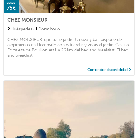
desde
75€
CHEZ MONSIEUR
·
2
Huéspedes
1
Dormitorio
CHEZ MONSIEUR, que tiene jardín, terraza y bar, dispone de
alojamiento en Florenville con wifi gratis y vistas al jardín. Castillo
Fortaleza de Bouillon está a 26 km del bed and breakfast. El bed
and breakfast ...
Comprobar disponibilidad