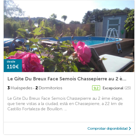
desde
110€
Le Gite Du Breux Face Semois Chassepierre au 2 ème étage
·
3
Huéspedes
2
Dormitorios
Excepcional
(23)
9,2
Le Gite Du Breux Face Semois Chassepierre au 2 ème étage,
que tiene vistas a la ciudad, está en Chassepierre, a 22 km de
Castillo Fortaleza de Bouillon. ...
Comprobar disponibilidad