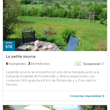
desde
57€
La petite source
·
6
Huéspedes
3
Dormitorios
Excepcional
(3)
10
La petite source se encuentra en una zona tranquila junto a la
tranquila localidad de Fontenoille y ofrece alojamiento con
conexión WiFi gratuita a 8 km de Florenville y a 3 km del río
Semois. ...
Comprobar disponibilidad