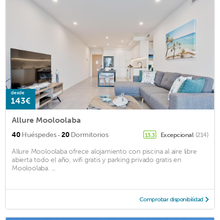
desde
143€
Allure Mooloolaba
·
40
Huéspedes
20
Dormitorios
Excepcional
(214)
13,3
Allure Mooloolaba ofrece alojamiento con piscina al aire libre
abierta todo el año, wifi gratis y parking privado gratis en
Mooloolaba. ...
Comprobar disponibilidad