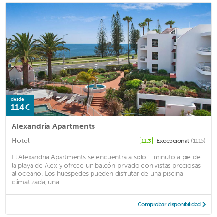
desde
114€
Alexandria Apartments
Hotel
Excepcional
(1115)
11,3
El Alexandria Apartments se encuentra a solo 1 minuto a pie de
la playa de Alex y ofrece un balcón privado con vistas preciosas
al océano. Los huéspedes pueden disfrutar de una piscina
climatizada, una ...
Comprobar disponibilidad