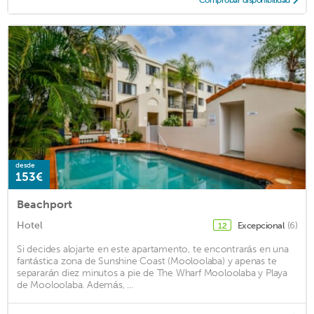
desde
153€
Beachport
Hotel
Excepcional
(6)
12
Si decides alojarte en este apartamento, te encontrarás en una
fantástica zona de Sunshine Coast (Mooloolaba) y apenas te
separarán diez minutos a pie de The Wharf Mooloolaba y Playa
de Mooloolaba. Además, ...