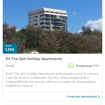
desde
139€
84 The Spit Holiday Apartments
Hotel
Excepcional
(596)
11,2
El 84 The Spit Holiday Apartments está situado a solo 3 minutos
a pie del acuario Underwater World y ofrece alojamientos
independientes con acceso directo a la playa de Mooloolaba y
magníficas vistas al ...
Comprobar disponibilidad