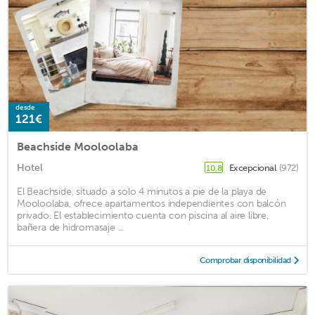
desde
121€
Beachside Mooloolaba
Hotel
Excepcional
(972)
10,8
El Beachside, situado a solo 4 minutos a pie de la playa de
Mooloolaba, ofrece apartamentos independientes con balcón
privado. El establecimiento cuenta con piscina al aire libre,
bañera de hidromasaje ...
Comprobar disponibilidad