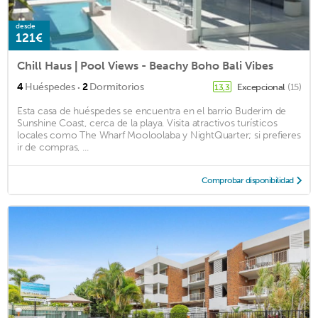
desde
121€
Chill Haus | Pool Views - Beachy Boho Bali Vibes
·
4
Huéspedes
2
Dormitorios
Excepcional
(15)
13,3
Esta casa de huéspedes se encuentra en el barrio Buderim de
Sunshine Coast, cerca de la playa. Visita atractivos turísticos
locales como The Wharf Mooloolaba y NightQuarter; si prefieres
ir de compras, ...
Comprobar disponibilidad