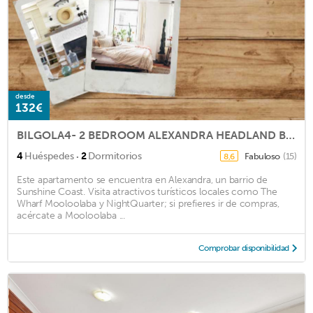
desde
132€
BILGOLA4- 2 BEDROOM ALEXANDRA HEADLAND BEACH APARTMENT
·
4
Huéspedes
2
Dormitorios
Fabuloso
(15)
8,6
Este apartamento se encuentra en Alexandra, un barrio de
Sunshine Coast. Visita atractivos turísticos locales como The
Wharf Mooloolaba y NightQuarter; si prefieres ir de compras,
acércate a Mooloolaba ...
Comprobar disponibilidad