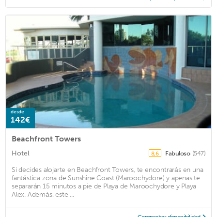
desde
142€
Beachfront Towers
Hotel
Fabuloso
(547)
8,6
Si decides alojarte en Beachfront Towers, te encontrarás en una
fantástica zona de Sunshine Coast (Maroochydore) y apenas te
separarán 15 minutos a pie de Playa de Maroochydore y Playa
Alex. Además, este ...
Comprobar disponibilidad