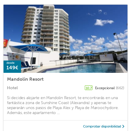
desde
149€
Mandolin Resort
Hotel
Excepcional
(662)
10,7
Si decides alojarte en Mandolin Resort, te encontrarás en una
fantástica zona de Sunshine Coast (Alexandra) y apenas te
separarán unos pasos de Playa Alex y Playa de Maroochydore.
Además, este apartamento ...
Comprobar disponibilidad