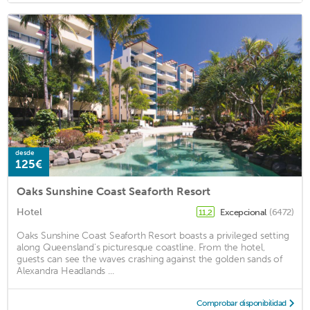
desde
125€
Oaks Sunshine Coast Seaforth Resort
Hotel
Excepcional
(6472)
11,2
Oaks Sunshine Coast Seaforth Resort boasts a privileged setting
along Queensland's picturesque coastline. From the hotel,
guests can see the waves crashing against the golden sands of
Alexandra Headlands ...
Comprobar disponibilidad