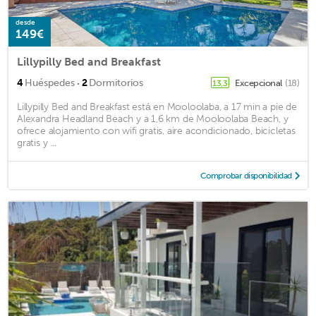
desde
149€
Lillypilly Bed and Breakfast
·
4
Huéspedes
2
Dormitorios
Excepcional
(18)
13,3
Lillypilly Bed and Breakfast está en Mooloolaba, a 17 min a pie de
Alexandra Headland Beach y a 1,6 km de Mooloolaba Beach, y
ofrece alojamiento con wifi gratis, aire acondicionado, bicicletas
gratis y ...
Comprobar disponibilidad