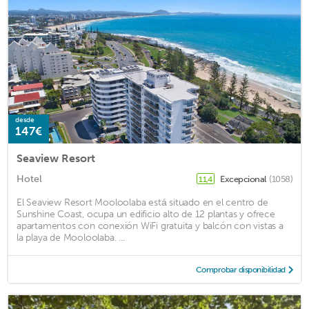
desde
147€
Seaview Resort
Hotel
Excepcional
(1058)
11,4
El Seaview Resort Mooloolaba está situado en el centro de
Sunshine Coast, ocupa un edificio alto de 12 plantas y ofrece
apartamentos con conexión WiFi gratuita y balcón con vistas a
la playa de Mooloolaba. ...
Comprobar disponibilidad