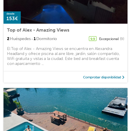
desde
153€
Top of Alex - Amazing Views
·
2
Huéspedes
1
Dormitorio
Excepcional
(9)
9,9
El Top of Alex - Amazing Views se encuentra en Alexandra
Headland y ofrece piscina al aire libre, jardín, salón compartido,
WiFi gratuita y vistas a la ciudad. Este bed and breakfast cuenta
con aparcamiento ...
Comprobar disponibilidad