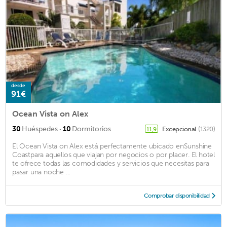
desde
91€
Ocean Vista on Alex
·
30
Huéspedes
10
Dormitorios
Excepcional
(1320)
11,9
El Ocean Vista on Alex está perfectamente ubicado enSunshine
Coastpara aquellos que viajan por negocios o por placer. El hotel
te ofrece todas las comodidades y servicios que necesitas para
pasar una noche ...
Comprobar disponibilidad