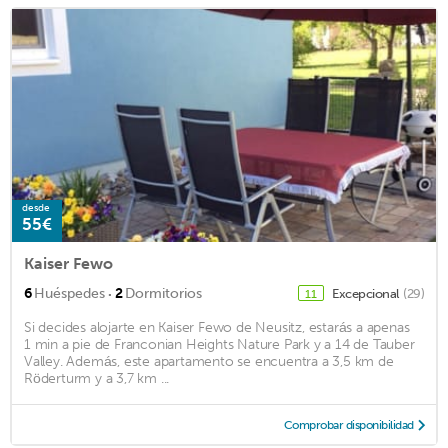
desde
55€
Kaiser Fewo
·
6
Huéspedes
2
Dormitorios
Excepcional
(29)
11
Si decides alojarte en Kaiser Fewo de Neusitz, estarás a apenas
1 min a pie de Franconian Heights Nature Park y a 14 de Tauber
Valley. Además, este apartamento se encuentra a 3,5 km de
Röderturm y a 3,7 km ...
Comprobar disponibilidad