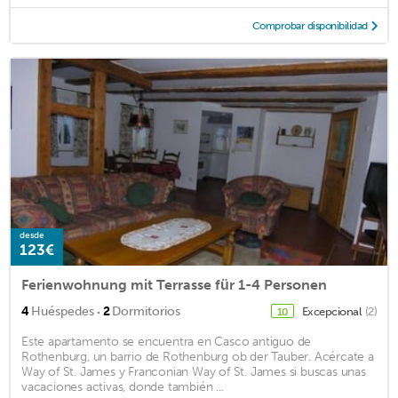
Comprobar disponibilidad
desde
123€
Ferienwohnung mit Terrasse für 1-4 Personen
·
4
Huéspedes
2
Dormitorios
Excepcional
(2)
10
Este apartamento se encuentra en Casco antiguo de
Rothenburg, un barrio de Rothenburg ob der Tauber. Acércate a
Way of St. James y Franconian Way of St. James si buscas unas
vacaciones activas, donde también ...