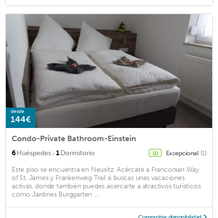
desde
144€
Condo-Private Bathroom-Einstein
·
6
Huéspedes
1
Dormitorio
Excepcional
(1)
10
Este piso se encuentra en Neusitz. Acércate a Franconian Way
of St. James y Frankenweg Trail si buscas unas vacaciones
activas, donde también puedes acercarte a atractivos turísticos
como Jardines Burggarten ...
Comprobar disponibilidad