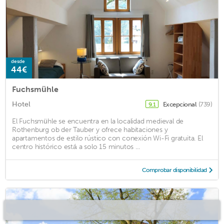
desde
44€
Fuchsmühle
Hotel
Excepcional
(739)
9,1
El Fuchsmühle se encuentra en la localidad medieval de
Rothenburg ob der Tauber y ofrece habitaciones y
apartamentos de estilo rústico con conexión Wi-Fi gratuita. El
centro histórico está a solo 15 minutos ...
Comprobar disponibilidad