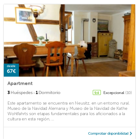
desde
67€
Apartment
·
3
Huéspedes
1
Dormitorio
Excepcional
(10)
9,4
Este apartamento se encuentra en Neusitz, en un entorno rural.
Museo de la Navidad Alemana y Museo de la Navidad de Kathe
Wohlfahrts son etapas fundamentales para los aficionados a la
cultura en esta región, ...
Comprobar disponibilidad