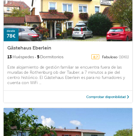
desde
78€
Gästehaus Eberlein
·
13
Huéspedes
5
Dormitorios
Fabuloso
(1061)
8,7
Este alojamiento de gestión familiar se encuentra fuera de las
murallas de Rothenburg ob der Tauber, a 7 minutos a pie del
centro histórico. El Gästehaus Eberlein es para no fumadores y
cuenta con WiFi ...
Comprobar disponibilidad