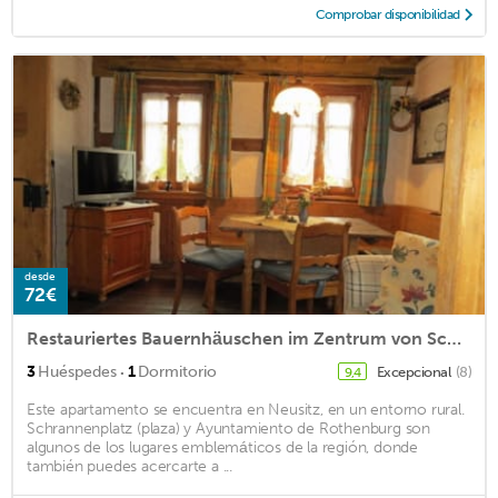
Comprobar disponibilidad
desde
72€
Restauriertes Bauernhäuschen im Zentrum von Schweinsdorf
·
3
Huéspedes
1
Dormitorio
Excepcional
(8)
9,4
Este apartamento se encuentra en Neusitz, en un entorno rural.
Schrannenplatz (plaza) y Ayuntamiento de Rothenburg son
algunos de los lugares emblemáticos de la región, donde
también puedes acercarte a ...