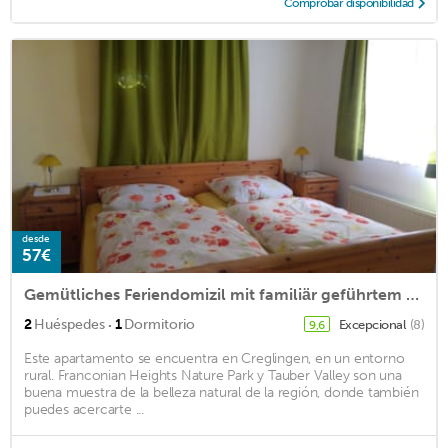
Comprobar disponibilidad
desde
57€
Gemütliches Feriendomizil mit familiär geführtem Gasthof
·
2
Huéspedes
1
Dormitorio
Excepcional
(8)
9,6
Este apartamento se encuentra en Creglingen, en un entorno
rural. Franconian Heights Nature Park y Tauber Valley son una
buena muestra de la belleza natural de la región, donde también
puedes acercarte ...