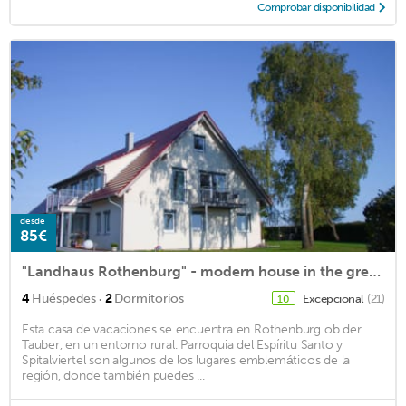
Comprobar disponibilidad
desde
85€
"Landhaus Rothenburg" - modern house in the great outdoors at the gates of Rothenburg
·
4
Huéspedes
2
Dormitorios
Excepcional
(21)
10
Esta casa de vacaciones se encuentra en Rothenburg ob der
Tauber, en un entorno rural. Parroquia del Espíritu Santo y
Spitalviertel son algunos de los lugares emblemáticos de la
región, donde también puedes ...