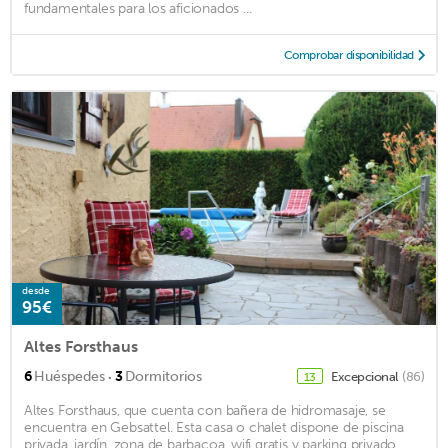
fundamentales para los aficionados ...
Comprobar disponibilidad
desde
95€
Altes Forsthaus
·
6
Huéspedes
3
Dormitorios
Excepcional
(86)
13
Altes Forsthaus, que cuenta con bañera de hidromasaje, se
encuentra en Gebsattel. Esta casa o chalet dispone de piscina
privada, jardín, zona de barbacoa, wifi gratis y parking privado