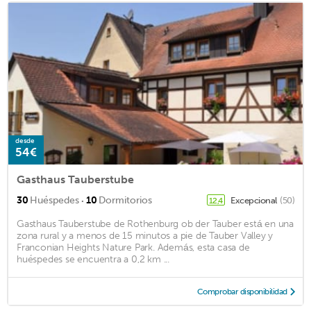
desde
54€
Gasthaus Tauberstube
·
30
Huéspedes
10
Dormitorios
Excepcional
(50)
12,4
Gasthaus Tauberstube de Rothenburg ob der Tauber está en una
zona rural y a menos de 15 minutos a pie de Tauber Valley y
Franconian Heights Nature Park. Además, esta casa de
huéspedes se encuentra a 0,2 km ...
Comprobar disponibilidad