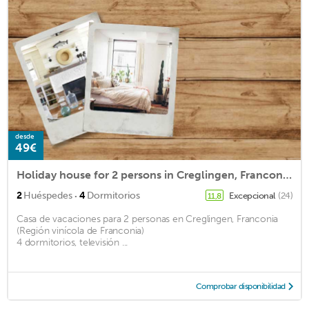
desde
49€
Holiday house for 2 persons in Creglingen, Franconia (Franconian Wine Country)<BR>4 bedrooms, TVm2
·
2
Huéspedes
4
Dormitorios
Excepcional
(24)
11,8
Casa de vacaciones para 2 personas en Creglingen, Franconia
(Región vinícola de Franconia)
4 dormitorios, televisión ...
Comprobar disponibilidad