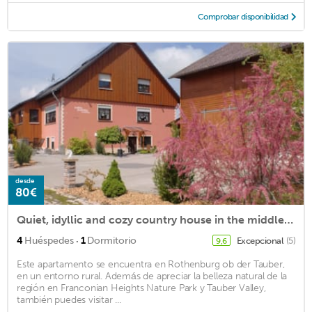
Comprobar disponibilidad
desde
80€
Quiet, idyllic and cozy country house in the middle of nature
·
4
Huéspedes
1
Dormitorio
Excepcional
(5)
9,6
Este apartamento se encuentra en Rothenburg ob der Tauber,
en un entorno rural. Además de apreciar la belleza natural de la
región en Franconian Heights Nature Park y Tauber Valley,
también puedes visitar ...