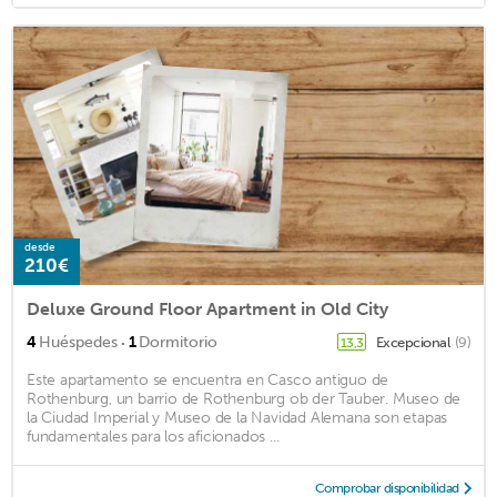
desde
210€
Deluxe Ground Floor Apartment in Old City
·
4
Huéspedes
1
Dormitorio
Excepcional
(9)
13,3
Este apartamento se encuentra en Casco antiguo de
Rothenburg, un barrio de Rothenburg ob der Tauber. Museo de
la Ciudad Imperial y Museo de la Navidad Alemana son etapas
fundamentales para los aficionados ...
Comprobar disponibilidad