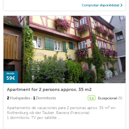
Comprobar disponibilidad
desde
59€
Apartment for 2 persons approx. 35 m2
·
2
Huéspedes
1
Dormitorio
Excepcional
(5)
9,6
Apartamento de vacaciones para 2 personas aprox. 35 m² en
Rothenburg ob der Tauber, Baviera (Franconia)
1 dormitorio, TV por satélite ...