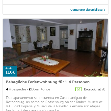
Comprobar disponibilidad
desde
116€
Behagliche Ferienwohnung für 1-4 Personen
·
4
Huéspedes
2
Dormitorios
Excepcional
(4)
10
Este apartamento se encuentra en Casco antiguo de
Rothenburg, un barrio de Rothenburg ob der Tauber. Museo de
la Ciudad Imperial y Museo de la Navidad Alemana son etapas
fundamentales para los aficionados ...