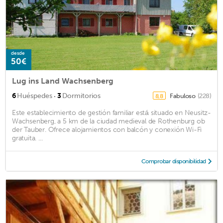
desde
50€
Lug ins Land Wachsenberg
·
6
Huéspedes
3
Dormitorios
Fabuloso
(228)
8,8
Este establecimiento de gestión familiar está situado en Neusitz-
Wachsenberg, a 5 km de la ciudad medieval de Rothenburg ob
der Tauber. Ofrece alojamientos con balcón y conexión Wi-Fi
gratuita. ...
Comprobar disponibilidad