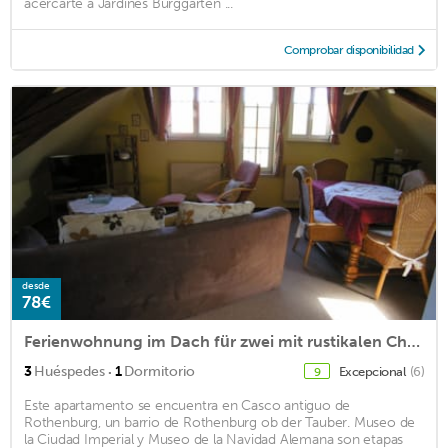
acercarte a Jardines Burggarten ...
Comprobar disponibilidad
desde
78€
Ferienwohnung im Dach für zwei mit rustikalen Charme und Blick zum Wehrgang.
·
3
Huéspedes
1
Dormitorio
Excepcional
(6)
9
Este apartamento se encuentra en Casco antiguo de
Rothenburg, un barrio de Rothenburg ob der Tauber. Museo de
la Ciudad Imperial y Museo de la Navidad Alemana son etapas