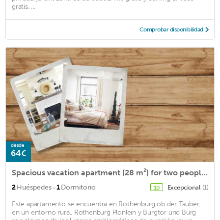
gratis. ...
Comprobar disponibilidad
desde
64€
Spacious vacation apartment (28 m²) for two people with its own kitchen and free WiFi
·
2
Huéspedes
1
Dormitorio
Excepcional
(1)
10
Este apartamento se encuentra en Rothenburg ob der Tauber,
en un entorno rural. Rothenburg Plonlein y Burgtor und Burg