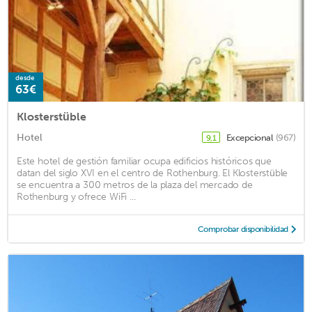
desde
63€
Klosterstüble
Hotel
Excepcional
(967)
9,1
Este hotel de gestión familiar ocupa edificios históricos que
datan del siglo XVI en el centro de Rothenburg. El Klosterstüble
se encuentra a 300 metros de la plaza del mercado de
Rothenburg y ofrece WiFi ...
Comprobar disponibilidad