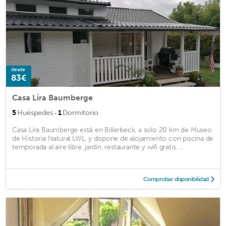
desde
83€
Casa Lira Baumberge
·
5
Huéspedes
1
Dormitorio
Casa Lira Baumberge está en Billerbeck, a solo 20 km de Museo
de Historia Natural LWL, y dispone de alojamiento con piscina de
temporada al aire libre, jardín, restaurante y wifi gratis. ...
Comprobar disponibilidad