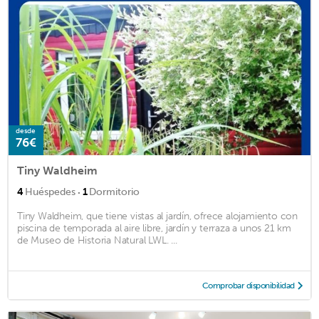
desde
76€
Tiny Waldheim
·
4
Huéspedes
1
Dormitorio
Tiny Waldheim, que tiene vistas al jardín, ofrece alojamiento con
piscina de temporada al aire libre, jardín y terraza a unos 21 km
de Museo de Historia Natural LWL. ...
Comprobar disponibilidad