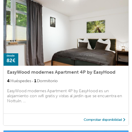
desde
82€
EasyWood modernes Apartment 4P by EasyHood
·
4
Huéspedes
1
Dormitorio
EasyWood modernes Apartment 4P by EasyHood es un
alojamiento con wifi gratis y vistas al jardín que se encuentra en
Nottuln. ...
Comprobar disponibilidad