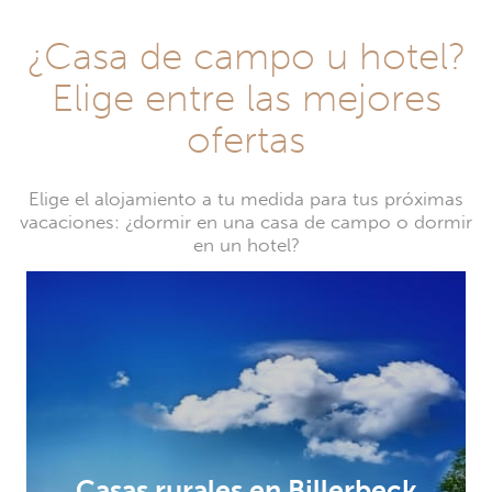
¿Casa de campo u hotel?
Elige entre las mejores
ofertas
Elige el alojamiento a tu medida para tus próximas
vacaciones: ¿dormir en una casa de campo o dormir
en un hotel?
Casas rurales en Billerbeck