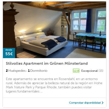
desde
55€
Stilvolles Apartment im Grünen Münsterland
·
2
Huéspedes
1
Dormitorio
Excepcional
(15)
12,8
Este apartamento se encuentra en Rosendahl, en un entorno
rural. Además de apreciar la belleza natural de la región en Hohe
Mark Nature Park y Parque Rhode, también puedes visitar
lugares fundamentales ...
Comprobar disponibilidad