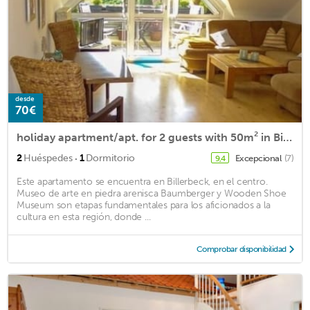
desde
70€
holiday apartment/apt. for 2 guests with 50m² in Billerbeck (159404)
·
2
Huéspedes
1
Dormitorio
Excepcional
(7)
9,4
Este apartamento se encuentra en Billerbeck, en el centro.
Museo de arte en piedra arenisca Baumberger y Wooden Shoe
Museum son etapas fundamentales para los aficionados a la
cultura en esta región, donde ...
Comprobar disponibilidad