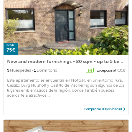
desde
75€
New and modern furnishings - 80 sqm - up to 5 beds - good location Nottuln
·
5
Huéspedes
1
Dormitorio
Excepcional
(103)
9,8
Este apartamento se encuentra en Nottuln, en un entorno rural.
Castillo Burg Hülshoff y Castillo de Vischering son algunos de los
lugares emblemáticos de la región, donde también puedes
acercarte a atractivos ...
Comprobar disponibilidad