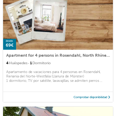
desde
69€
Apartment for 4 persons in Rosendahl, North Rhine-Westphalia (Münsterland)<BR>1 bedroom, satellite Tm2
·
4
Huéspedes
1
Dormitorio
Apartamento de vacaciones para 4 personas en Rosendahl,
Renania del Norte-Westfalia (Llanura de Münster)
1 dormitorio, TV por satélite, lavavajillas, se admiten perros ...
Comprobar disponibilidad