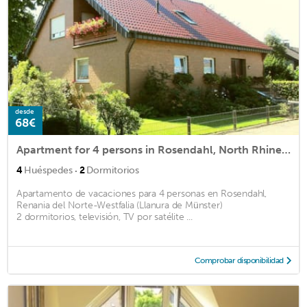
desde
68€
Apartment for 4 persons in Rosendahl, North Rhine-Westphalia (Münsterland)<BR>2 bedrooms, TV, satellm2
·
4
Huéspedes
2
Dormitorios
Apartamento de vacaciones para 4 personas en Rosendahl,
Renania del Norte-Westfalia (Llanura de Münster)
2 dormitorios, televisión, TV por satélite ...
Comprobar disponibilidad