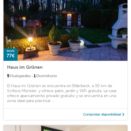
desde
77€
Haus im Grünen
·
5
Huéspedes
1
Dormitorio
El Haus im Grünen se encuentra en Billerbeck, a 30 km de
Schloss Münster, y ofrece patio, jardín y WiFi gratuita. La casa
ofrece aparcamiento privado gratuito y se encuentra en una
zona ideal para practicar ...
Comprobar disponibilidad