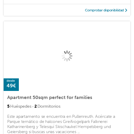
Comprobar disponibilidad
desde
49€
Apartment 50sqm perfect for families
·
5
Huéspedes
2
Dormitorios
Este apartamento se encuentra en Pullenreuth. Acércate a
Parque temático de halcones Greifvogelpark Falknerei
Katharinenberg y Telesquí Skischaukel Hempelsberg und
Geiersberg si buscas unas vacaciones ...