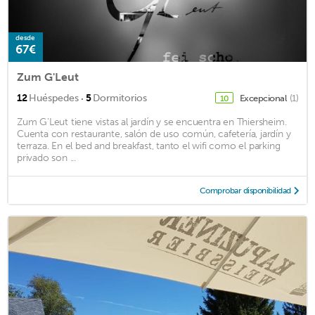
desde
67€
Zum G'Leut
·
12
Huéspedes
5
Dormitorios
Excepcional
(1)
10
Zum G'Leut tiene vistas al jardín y se encuentra en Thiersheim.
Cuenta con restaurante, salón de uso común, cafetería, jardín y
terraza. En el bed and breakfast, tanto el wifi como el parking
privado son ...
Comprobar disponibilidad