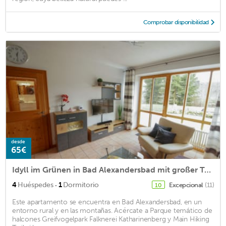
Comprobar disponibilidad
desde
65€
Idyll im Grünen in Bad Alexandersbad mit großer Terrasse und Garten
·
4
Huéspedes
1
Dormitorio
Excepcional
(11)
10
Este apartamento se encuentra en Bad Alexandersbad, en un
entorno rural y en las montañas. Acércate a Parque temático de
halcones Greifvogelpark Falknerei Katharinenberg y Main Hiking