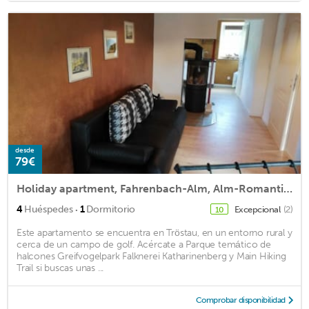
desde
79€
Holiday apartment, Fahrenbach-Alm, Alm-Romantik, Fichtelgebirge
·
4
Huéspedes
1
Dormitorio
Excepcional
(2)
10
Este apartamento se encuentra en Tröstau, en un entorno rural y
cerca de un campo de golf. Acércate a Parque temático de
halcones Greifvogelpark Falknerei Katharinenberg y Main Hiking
Trail si buscas unas ...
Comprobar disponibilidad