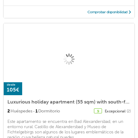
Comprobar disponibilidad
desde
105€
Luxurious holiday apartment (55 sqm) with south-facing balcony and bio-ethanol fireplace
·
2
Huéspedes
1
Dormitorio
Excepcional
(2)
9
Este apartamento se encuentra en Bad Alexandersbad, en un
entorno rural. Castillo de Alexandersbad y Museo de
Fichtelgebirgs son algunos de los lugares emblemáticos de la
región, cuya belleza natural puedes ...