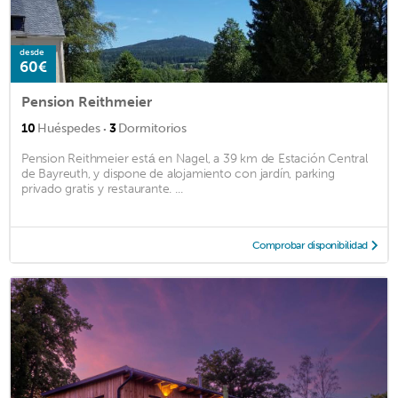
desde
60€
Pension Reithmeier
·
10
Huéspedes
3
Dormitorios
Pension Reithmeier está en Nagel, a 39 km de Estación Central
de Bayreuth, y dispone de alojamiento con jardín, parking
privado gratis y restaurante. ...
Comprobar disponibilidad