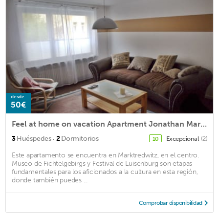
desde
50€
Feel at home on vacation Apartment Jonathan Marktredwitz
·
3
Huéspedes
2
Dormitorios
Excepcional
(2)
10
Este apartamento se encuentra en Marktredwitz, en el centro.
Museo de Fichtelgebirgs y Festival de Luisenburg son etapas
fundamentales para los aficionados a la cultura en esta región,
donde también puedes ...
Comprobar disponibilidad