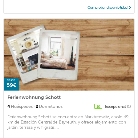
Comprobar disponibilidad
desde
59€
Ferienwohnung Schott
·
4
Huéspedes
2
Dormitorios
Excepcional
(1)
10
Ferienwohnung Schott se encuentra en Marktredwitz, a solo 49
km de Estación Central de Bayreuth, y ofrece alojamiento con
jardín, terraza y wifi gratis. ...