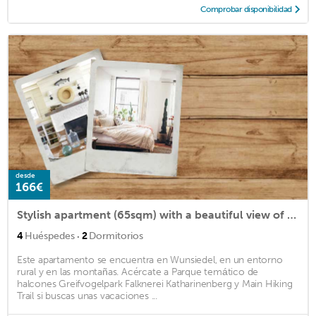
Comprobar disponibilidad
desde
166€
Stylish apartment (65sqm) with a beautiful view of the Fichtelgebirge
·
4
Huéspedes
2
Dormitorios
Este apartamento se encuentra en Wunsiedel, en un entorno
rural y en las montañas. Acércate a Parque temático de
halcones Greifvogelpark Falknerei Katharinenberg y Main Hiking
Trail si buscas unas vacaciones ...