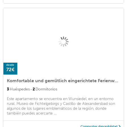
desde
72€
Komfortable und gemütlich eingerichtete Ferienwohnung ideal für kleine Familien und Paare
·
3
Huéspedes
2
Dormitorios
Este apartamento se encuentra en Wunsiedel, en un entorno
rural. Museo de Fichtelgebirgs y Castillo de Alexandersbad son
algunos de los lugares emblemáticos de la región, donde
también puedes acercarte ...
Comprobar disponibilidad