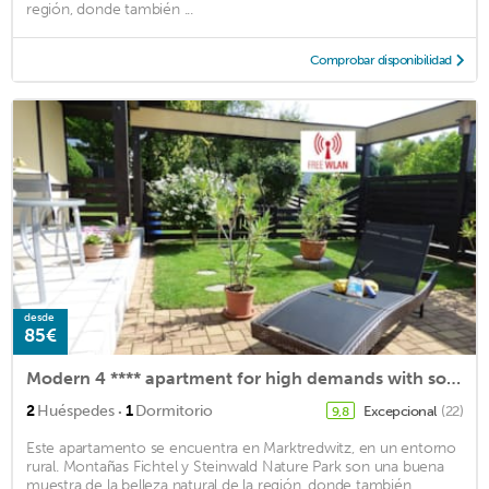
región, donde también ...
Comprobar disponibilidad
desde
85€
Modern 4 **** apartment for high demands with south terrace in the Fichtelgebirge
·
2
Huéspedes
1
Dormitorio
Excepcional
(22)
9,8
Este apartamento se encuentra en Marktredwitz, en un entorno
rural. Montañas Fichtel y Steinwald Nature Park son una buena
muestra de la belleza natural de la región, donde también