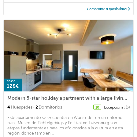
Comprobar disponibilidad
desde
128€
Modern 5-star holiday apartment with a large living area "Ochsenkopf"
·
4
Huéspedes
2
Dormitorios
Excepcional
(3)
10
Este apartamento se encuentra en Wunsiedel, en un entorno
rural. Museo de Fichtelgebirgs y Festival de Luisenburg son
etapas fundamentales para los aficionados a la cultura en esta
región, donde también ...