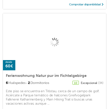
Comprobar disponibilidad
desde
60€
Ferienwohnung Natur pur im Fichtelgebirge
·
6
Huéspedes
2
Dormitorios
Excepcional
(34)
10
Este piso se encuentra en Tröstau, cerca de un campo de golf.
Acércate a Parque temático de halcones Greifvogelpark
Falknerei Katharinenberg y Main Hiking Trail si buscas unas
vacaciones activas, aunque ...