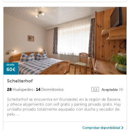
desde
60€
Schelterhof
·
28
Huéspedes
14
Dormitorios
Aceptable
(4)
3,5
Schelterhof se encuentra en Wunsiedel, en la región de Baviera,
y ofrece alojamiento con wifi gratis y parking privado gratis. Hay
un baño privado totalmente equipado con ducha y secador de
pelo. ...
Comprobar disponibilidad