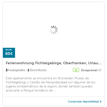
desde
60€
Ferienwohnung Fichtelgebirge, Oberfranken, Urlaub, Erholung , Bernsteinglück
·
2
Huéspedes
1
Dormitorio
Excepcional
(2)
10
Este apartamento se encuentra en Wunsiedel. Museo de
Fichtelgebirgs y Castillo de Alexandersbad son algunos de los
lugares emblemáticos de la región, donde también puedes
acercarte a Parque temático de ...
Comprobar disponibilidad