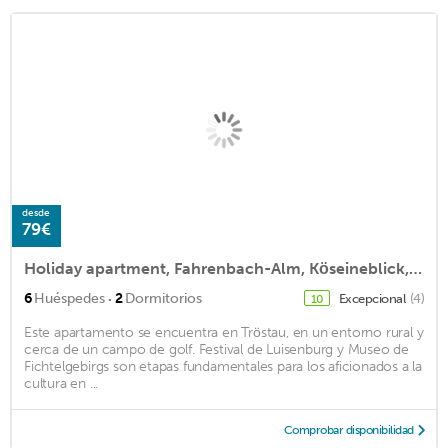
desde
79€
Holiday apartment, Fahrenbach-Alm, Köseineblick, Fichtelgebirge
·
6
Huéspedes
2
Dormitorios
Excepcional
(4)
10
Este apartamento se encuentra en Tröstau, en un entorno rural y
cerca de un campo de golf. Festival de Luisenburg y Museo de
Fichtelgebirgs son etapas fundamentales para los aficionados a la
cultura en ...
Comprobar disponibilidad