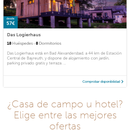
desde
57€
Das Logierhaus
·
18
Huéspedes
8
Dormitorios
Das Logierhaus está en Bad Alexandersbad, a 44 km de Estación
Central de Bayreuth, y dispone de alojamiento con jardín,
parking privado gratis y terraza. ...
Comprobar disponibilidad
¿Casa de campo u hotel?
Elige entre las mejores
ofertas