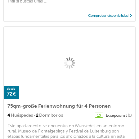
Trail si buscas unas ...
Comprobar disponibilidad
desde
72€
75qm-große Ferienwohnung für 4 Personen
·
4
Huéspedes
2
Dormitorios
Excepcional
(1)
10
Este apartamento se encuentra en Wunsiedel, en un entorno
rural. Museo de Fichtelgebirgs y Festival de Luisenburg son
etapas fundamentales para los aficionados a la cultura en esta