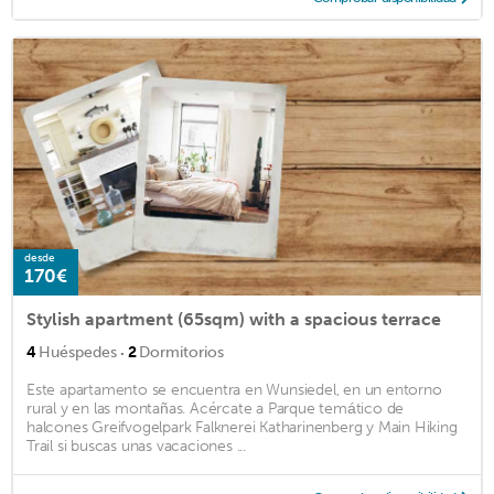
desde
170€
Stylish apartment (65sqm) with a spacious terrace
·
4
Huéspedes
2
Dormitorios
Este apartamento se encuentra en Wunsiedel, en un entorno
rural y en las montañas. Acércate a Parque temático de
halcones Greifvogelpark Falknerei Katharinenberg y Main Hiking
Trail si buscas unas vacaciones ...