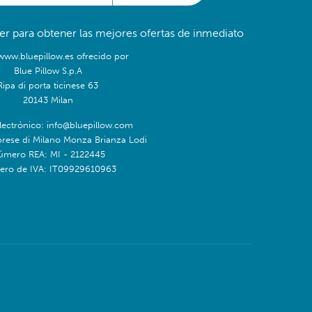
er para obtener las mejores ofertas de inmediato
/www.bluepillow.es ofrecido por
Blue Pillow S.p.A
Ripa di porta ticinese 63
20143 Milan
lectrónico: info@bluepillow.com
prese di Milano Monza Brianza Lodi
úmero REA: MI - 2122445
ro de IVA: IT09929610963