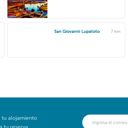
San Giovanni Lupatoto
7 km
r tu alojamiento
a tu reserva