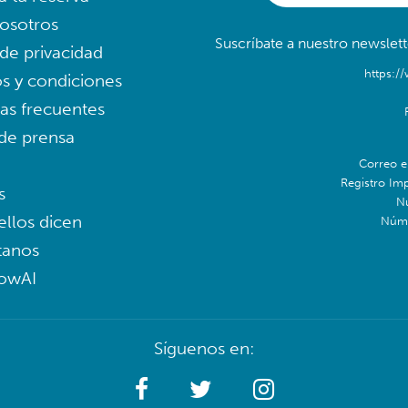
osotros
Suscríbate a nuestro newslett
 de privacidad
https:/
s y condiciones
as frecuentes
 de prensa
Correo e
Registro Im
s
N
ellos dicen
Núme
tanos
lowAI
Síguenos en: