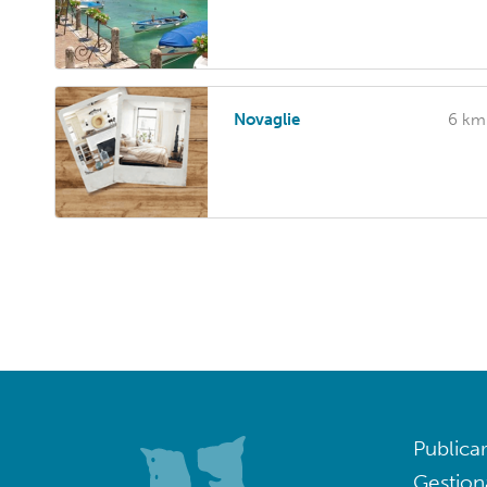
Novaglie
6 km
Publica
Gestion