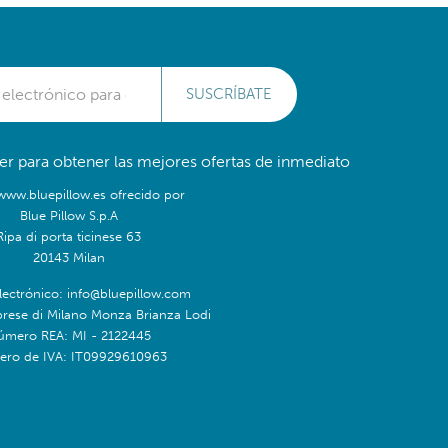
SUSCRÍBATE
er para obtener las mejores ofertas de inmediato
/www.bluepillow.es ofrecido por
Blue Pillow S.p.A
Ripa di porta ticinese 63
20143 Milan
lectrónico: info@bluepillow.com
prese di Milano Monza Brianza Lodi
úmero REA: MI - 2122445
ro de IVA: IT09929610963