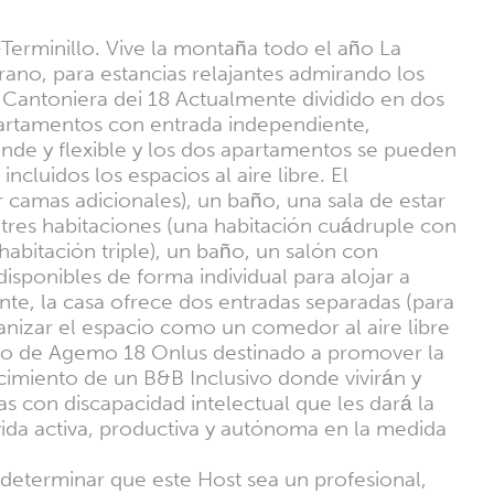
-Terminillo. Vive la montaña todo el año La
rano, para estancias relajantes admirando los
a Cantoniera dei 18 Actualmente dividido en dos
artamentos con entrada independiente,
nde y flexible y los dos apartamentos se pueden
ncluidos los espacios al aire libre. El
 camas adicionales), un baño, una sala de estar
tres habitaciones (una habitación cuádruple con
abitación triple), un baño, un salón con
ponibles de forma individual para alojar a
nte, la casa ofrece dos entradas separadas (para
ganizar el espacio como un comedor al aire libre
ecto de Agemo 18 Onlus destinado a promover la
acimiento de un B&B Inclusivo donde vivirán y
as con discapacidad intelectual que les dará la
ida activa, productiva y autónoma en la medida
a determinar que este Host sea un profesional,