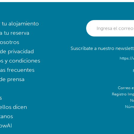
r tu alojamiento
a tu reserva
osotros
Suscríbate a nuestro newslett
 de privacidad
https:/
s y condiciones
as frecuentes
 de prensa
Correo e
Registro Im
s
N
ellos dicen
Núme
tanos
lowAI