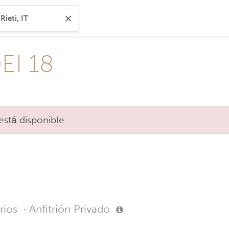
EI 18
está disponible
rios
·
Anfitrión Privado