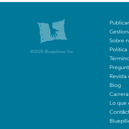
Publica
Gestion
Sobre n
Política
©2026 Bluepillow, Inc.
Término
Pregunt
Revista
Blog
Carrera
Lo que 
Contác
Bluepil