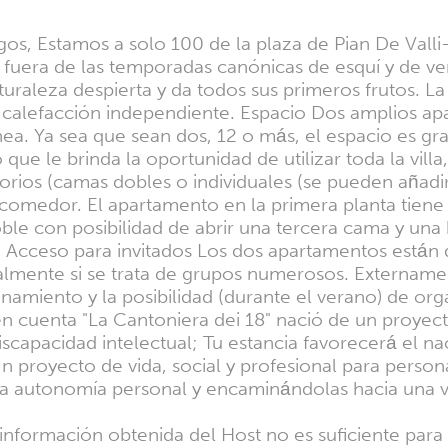
gos, Estamos a solo 100 de la plaza de Pian De Valli
o fuera de las temporadas canónicas de esquí y de ve
turaleza despierta y da todos sus primeros frutos. L
calefacción independiente. Espacio Dos amplios ap
a. Ya sea que sean dos, 12 o más, el espacio es gra
 le brinda la oportunidad de utilizar toda la villa, i
orios (camas dobles o individuales (se pueden añadir
omedor. El apartamento en la primera planta tiene 
ble con posibilidad de abrir una tercera cama y una h
cceso para invitados Los dos apartamentos están dis
totalmente si se trata de grupos numerosos. Extername
onamiento y la posibilidad (durante el verano) de or
 en cuenta "La Cantoniera dei 18" nació de un proy
discapacidad intelectual; Tu estancia favorecerá el n
n proyecto de vida, social y profesional para person
 la autonomía personal y encaminándolas hacia una v
a información obtenida del Host no es suficiente par