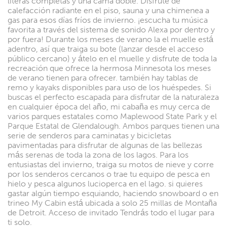
literas completas y una cama doble. Disfrute de
calefacción radiante en el piso, sauna y una chimenea a
gas para esos días fríos de invierno. ¡escucha tu música
favorita a través del sistema de sonido Alexa por dentro y
por fuera! Durante los meses de verano la el muelle está
adentro, así que traiga su bote (lanzar desde el acceso
público cercano) y átelo en el muelle y disfrute de toda la
recreación que ofrece la hermosa Minnesota los meses
de verano tienen para ofrecer. también hay tablas de
remo y kayaks disponibles para uso de los huéspedes. Si
buscas el perfecto escapada para disfrutar de la naturaleza
en cualquier época del año, mi cabaña es muy cerca de
varios parques estatales como Maplewood State Park y el
Parque Estatal de Glendalough. Ambos parques tienen una
serie de senderos para caminatas y bicicletas
pavimentadas para disfrutar de algunas de las bellezas
más serenas de toda la zona de los lagos. Para los
entusiastas del invierno, traiga su motos de nieve y corre
por los senderos cercanos o trae tu equipo de pesca en
hielo y pesca algunos lucioperca en el lago. si quieres
gastar algún tiempo esquiando, haciendo snowboard o en
trineo My Cabin está ubicada a solo 25 millas de Montaña
de Detroit. Acceso de invitado Tendrás todo el lugar para
ti solo.