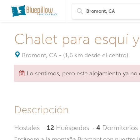
Chalet para esquí 
Bromont, CA
-
(1,6 km desde el centro)
Lo sentimos, pero este alojamiento ya no 
Descripción
Hostales
·
12
Huéspedes
·
4
Dormitorios
Escápese a la montaña Bromont con nuestro lujo