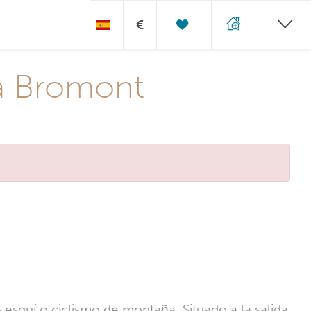
€
ña Bromont
esquí o ciclismo de montaña. Situado a la salida