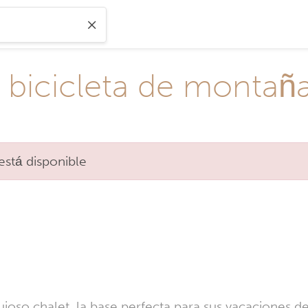
y bicicleta de monta
está disponible
so chalet, la base perfecta para sus vacaciones de 