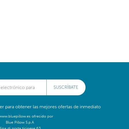
SUSCRÍBATE
er para obtener las mejores ofertas de inmediato
/www.bluepillow.es ofrecido por
Blue Pillow S.p.A
Ripa di porta ticinese 63