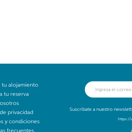
r tu alojamiento
a tu reserva
osotros
Suscríbate a nuestro newslett
 de privacidad
https:/
s y condiciones
as frecuentes