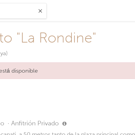
to "La Rondine"
ya)
está disponible
io
·
Anfitrión Privado
nati, a 50 metros tanto de la plaza principal como 